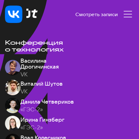
Смотреть записи
Конференция
о технологиях
Василина
Дрогичинская
VK
Виталий Шутов
VK
Данила Четвериков
«ГЭС-2»
Ирина Гинзберг
«ГЭС-2»
Влад Колесников