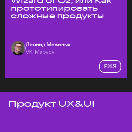
Wizard of Oz, или Как
прототипировать
сложные продукты
Леонид Межевых
VK, Маруся
РЖЯ
Продукт UX&UI
Темы докладов