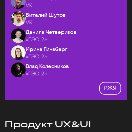
VK
Виталий Шутов
VK
Данила Четвериков
«ГЭС-2»
Ирина Гинзберг
«ГЭС-2»
Влад Колесников
«ГЭС-2»
РЖЯ
Продукт UX&UI