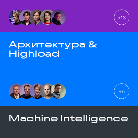
+
13
Архитектура &
Highload
+
6
Machine Intelligence