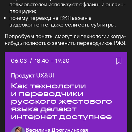
пользователей используют офлайн- и онлайн-
площадки;
почему перевод на РЖЯ важен в
видеоконтенте, даже если есть субтитры.
Попробуем понять, смогут ли технологии когда-
нибудь полностью заменить переводчиков РЖЯ.
Дата:
06.03
/
Начало:
18:40
–
Конец:
19:20
Продукт UX&UI
Как технологии
и переводчики
русского жестового
языка делают
интернет доступнее
Василина Дрогичинская