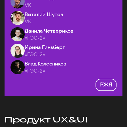
VK
Виталий Шутов
VK
Данила Четвериков
«ГЭС-2»
Ирина Гинзберг
«ГЭС-2»
Влад Колесников
«ГЭС-2»
РЖЯ
Продукт UX&UI