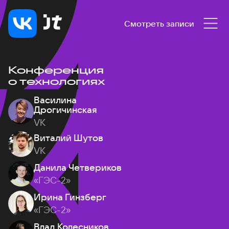
Смотреть записи
Конференция
о технологиях
Василина
Дрогичинская
VK
Виталий Шутов
VK
Данила Четвериков
«ГЭС-2»
Ирина Гинзберг
«ГЭС-2»
Влад Колесников