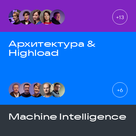
+
13
Архитектура &
Highload
+
6
Machine Intelligence