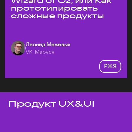
Wizard of Oz, или Как
прототипировать
сложные продукты
Леонид Межевых
VK, Маруся
РЖЯ
Продукт UX&UI
Темы докладов