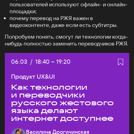
пользователей используют офлайн- и онлайн-
площадки;
почему перевод на РЖЯ важен в
видеоконтенте, даже если есть субтитры.
Попробуем понять, смогут ли технологии когда-
нибудь полностью заменить переводчиков РЖЯ.
Дата:
06.03
/
Начало:
18:40
–
Конец:
19:20
Продукт UX&UI
Как технологии
и переводчики
русского жестового
языка делают
интернет доступнее
Василина Дрогичинская