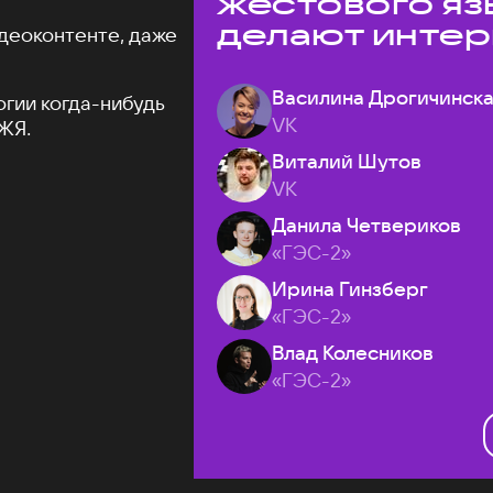
жестового яз
делают интер
деоконтенте, даже
доступнее
Василина Дрогичинск
огии когда-нибудь
VK
ЖЯ.
Виталий Шутов
VK
Данила Четвериков
«ГЭС-2»
Ирина Гинзберг
«ГЭС-2»
Влад Колесников
«ГЭС-2»