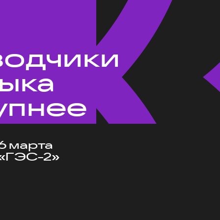
водчики
зыка
упнее
6 марта
«ГЭС-2»