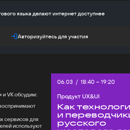
тового языка делают интернет доступнее
Авторизуйтесь для участия
Дата:
06.03
/
Начало:
18:40
–
Конец:
19:20
 и VK обсудим:
Продукт UX&UI
Как технолог
 воспринимают
и переводчик
х сервисов для
русского
телей используют