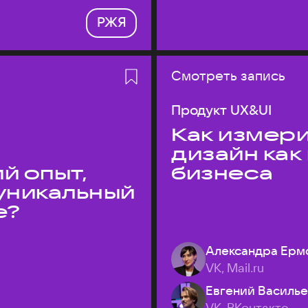
РЖЯ
Смотреть запись
Продукт UX&UI
Как измери
дизайн как
й опыт,
бизнеса
уникальный
е?
Александра Ерм
VK, Mail.ru
Евгений Василь
VK, ВКонтакте