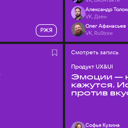
Александр Толок
VK, Дзен
Олег Афанасьев
РЖЯ
VK, RuStore
Смотреть запись
Продукт UX&UI
T
Эмоции — н
кажутся. 
против вк
Софья Кузина