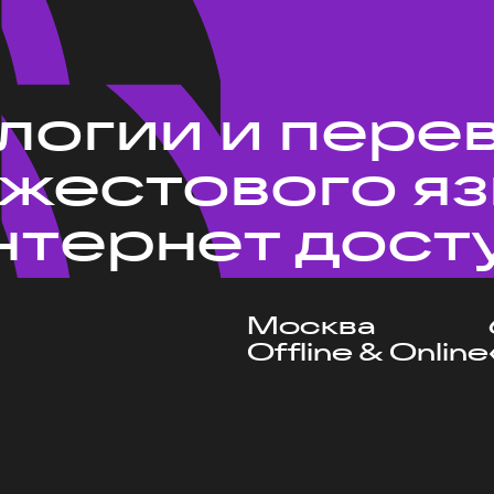
ологии и пере
 жестового я
нтернет дост
Москва
Offline & Online