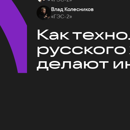
Влад Колесников
«ГЭС-2»
Как техн
русского
делают и