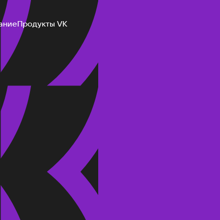
ание
Продукты VK