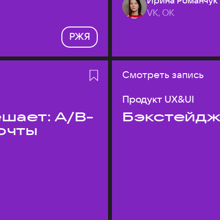
Ирина Романчук
VK, ОК
РЖЯ
Смотреть запись
Продукт UX&UI
шает: A/B-
Бэкстейдж
очты