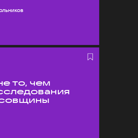
ольников
е то, чем
Исследования
усовщины