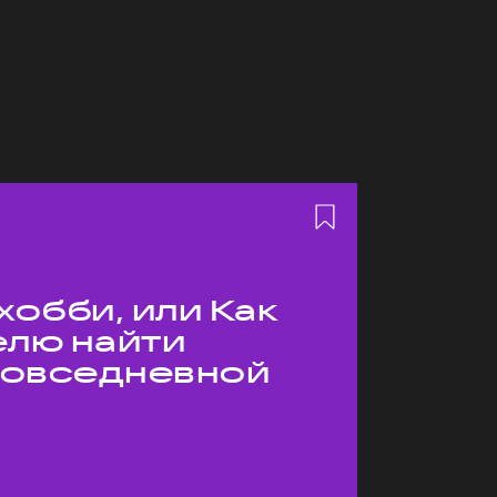
хобби, или Как
елю найти
 повседневной