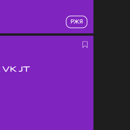
РЖЯ
 VK JT