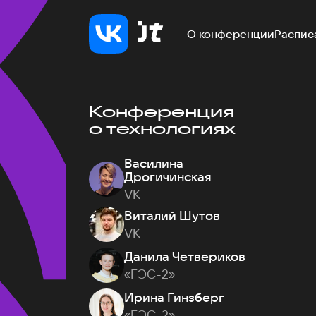
О конференции
Распис
Конференция
о технологиях
Василина
Дрогичинская
VK
Виталий Шутов
VK
Данила Четвериков
«ГЭС-2»
Ирина Гинзберг
«ГЭС-2»