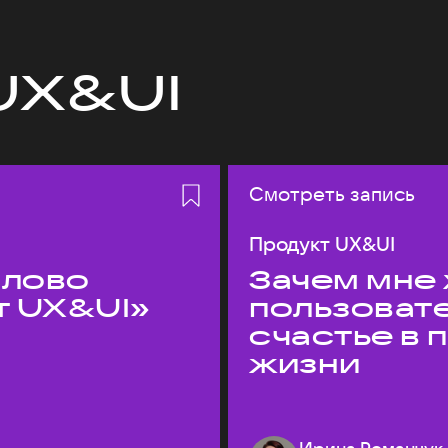
UX&UI
Смотреть запись
Продукт UX&UI
слово
Зачем мне 
т UX&UI»
пользоват
счастье в
жизни