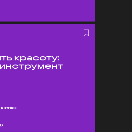
ть красоту:
 инструмент
оленко
ев