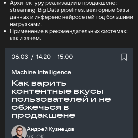
Архитектуру реализации в продакшене:
streaming, Big Data pipelines, векторные базы
данных и инференс нейросетей под большими
нагрузками.
Применение в рекомендательных системах:
как и зачем.
Дата:
06.03
/
Начало:
14:20
–
Конец:
15:00
Machine Intelligence
Как варить
контентные вкусы
пользователей и не
обжечься в
продакшене
Андрей Кузнецов
VK, ОК