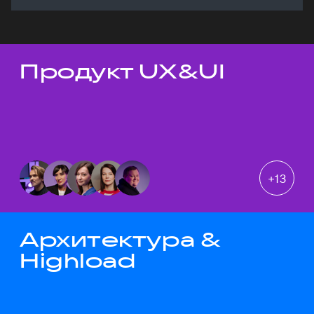
Продукт UX&UI
Темы докладов
+
13
Архитектура &
Highload