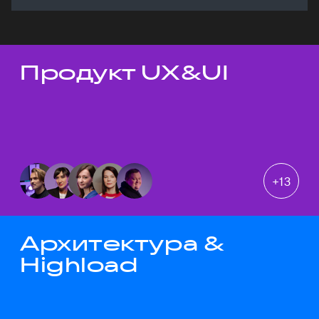
Продукт UX&UI
Темы докладов
+
13
Архитектура &
Highload