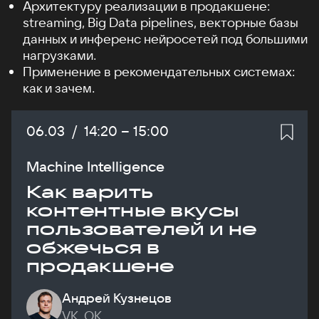
Архитектуру реализации в продакшене:
streaming, Big Data pipelines, векторные базы
данных и инференс нейросетей под большими
нагрузками.
Применение в рекомендательных системах:
как и зачем.
Дата:
06.03
/
Начало:
14:20
–
Конец:
15:00
Machine Intelligence
Как варить
контентные вкусы
пользователей и не
обжечься в
продакшене
Андрей Кузнецов
VK, ОК