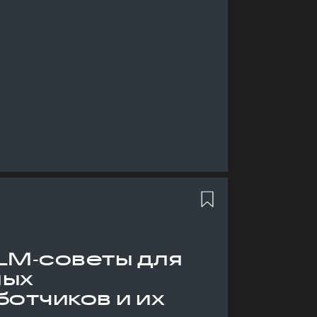
LM‑советы для
ных
отчиков и их