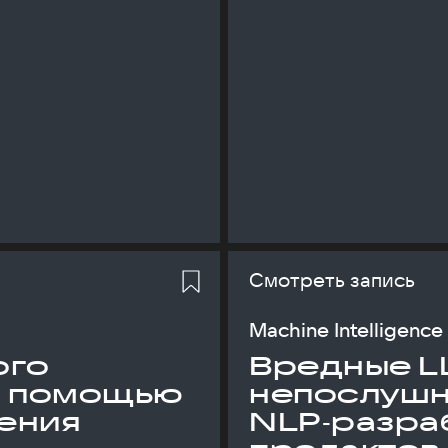
Смотреть запись
Machine Intelligence
ого
Вредные L
с помощью
непослуш
ения
NLP‑разраб