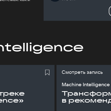
ntelligence
Смотреть запись
Machine Intelligence
треке
Трансфор
gence»
в рекомен