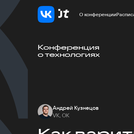
О конференции
Распис
Конференция
о технологиях
Андрей Кузнецов
VK, ОК
Как варит