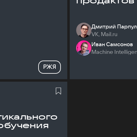
продактов
Дмитрий Парпул
VK, Mail.ru
Иван Самсонов
Machine Intellige
РЖЯ
икального
обучения