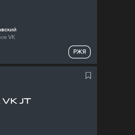
авский
nce VK
РЖЯ
 VK JT