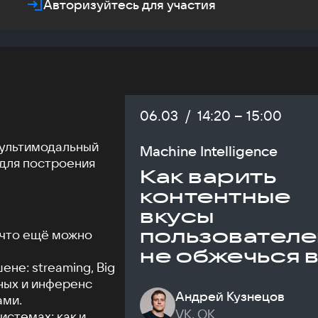
Авторизуйтесь для участия
Дата:
06.03
/
Начало:
14:20
–
Конец:
15:00
мультимодальный
Machine Intelligence
 для построения
Как варить
контентные
вкусы
пользователе
 что ещё можно
не обжечься 
не: streaming, Big
продакшене
нных и инференс
Андрей Кузнецов
ами.
VK, ОК
стемах: как и