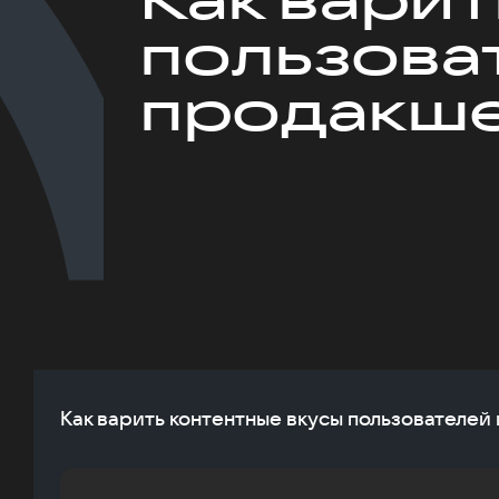
пользова
продакш
Как варить контентные вкусы пользователей