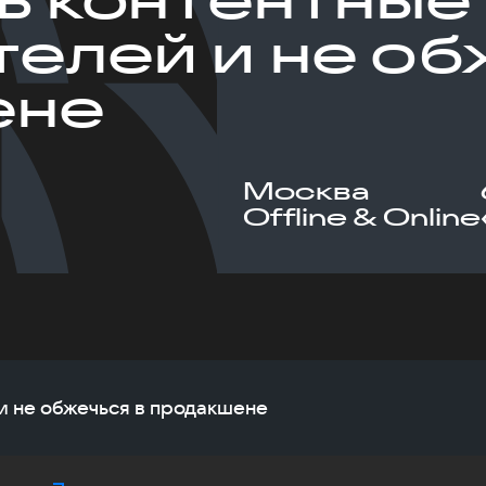
телей и не об
ене
Москва
Offline & Online
 и не обжечься в продакшене