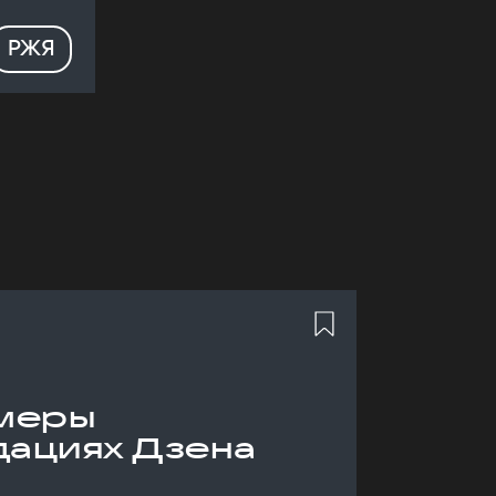
РЖЯ
меры
дациях Дзена