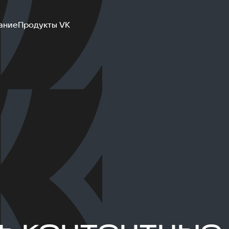
ание
Продукты VK
ь контентные