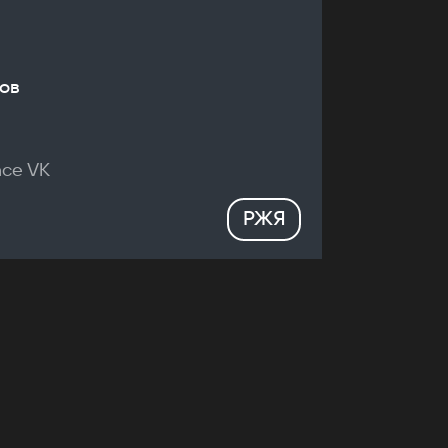
ов
nce VK
РЖЯ