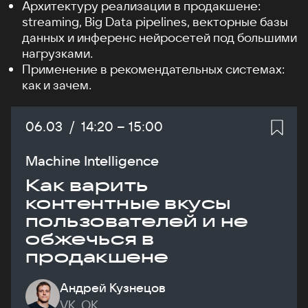
Архитектуру реализации в продакшене:
streaming, Big Data pipelines, векторные базы
данных и инференс нейросетей под большими
нагрузками.
Применение в рекомендательных системах:
как и зачем.
Дата:
06.03
/
Начало:
14:20
–
Конец:
15:00
Machine Intelligence
Как варить
контентные вкусы
пользователей и не
обжечься в
продакшене
Андрей Кузнецов
VK, ОК