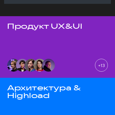
Продукт UX&UI
Темы докладов
+
13
Архитектура &
Highload