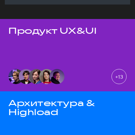
Продукт UX&UI
Темы докладов
+
13
Архитектура &
Highload