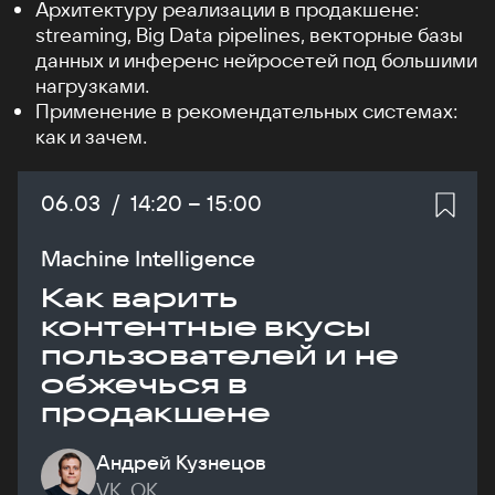
Архитектуру реализации в продакшене:
streaming, Big Data pipelines, векторные базы
данных и инференс нейросетей под большими
нагрузками.
Применение в рекомендательных системах:
как и зачем.
Дата:
06.03
/
Начало:
14:20
–
Конец:
15:00
Machine Intelligence
Как варить
контентные вкусы
пользователей и не
обжечься в
продакшене
Андрей Кузнецов
VK, ОК