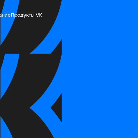
ание
Продукты VK