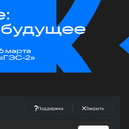
е:
 будущее
6 марта
«ГЭС-2»
Поддержка
Закрыть