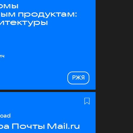
рмы
ным продуктам:
хитектуры
ич
РЖЯ
load
а Почты Mail.ru