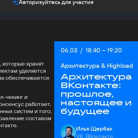
Авторизуйтесь для участия
Дата:
06.03
/
Начало:
18:40
–
Конец:
19:20
, которые хранят
Архитектура & Highload
пектам уделяется
Архитектура
ак обеспечивается
ВКонтакте:
прошлое,
л-чекинг и
настоящее и
консенсус работает.
будущее
ных систем и того,
правление составом
нтакте.
Илья Щербак
VK, ВКонтакте