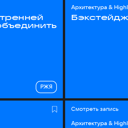
Архитектура & High
утренней
Бэкстейдж
объединить
РЖЯ
Смотреть запись
Архитектура & High