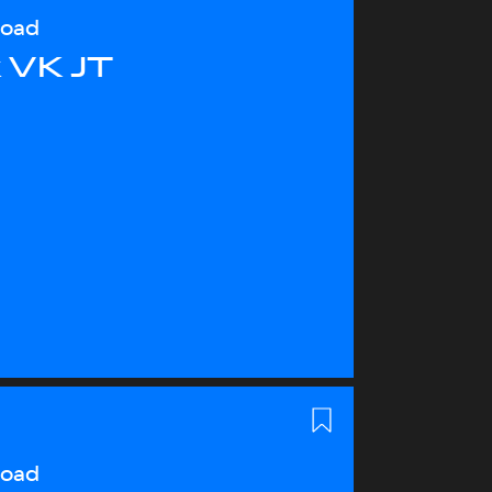
load
 VK JT
load