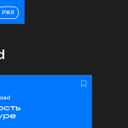
РЖЯ
d
load
ость
уре