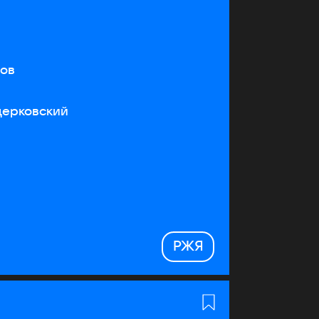
тов
церковский
РЖЯ