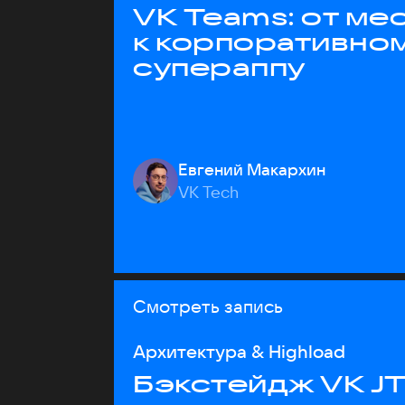
VK Teams: от м
к корпоративно
супераппу
Евгений Макархин
VK Tech
Смотреть запись
Архитектура & Highload
Бэкстейдж VK J