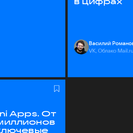
в цифрах
Василий Романо
VK, Облако Mail.r
ni Apps. От
 миллионов
 ключевые