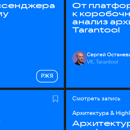
ессенджера
От платфо
му
к коробоч
анализ ар
Tarantool
Сергей Останев
VK, Tarantool
РЖЯ
Смотреть запись
Архитектура & High
T
Архитектур