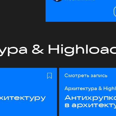
ура & Highloa
Смотреть запись
Архитектура & High
хитектуру
Антихрупк
в архитект