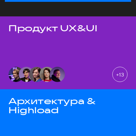
Продукт UX&UI
Темы докладов
+
13
Архитектура &
Highload