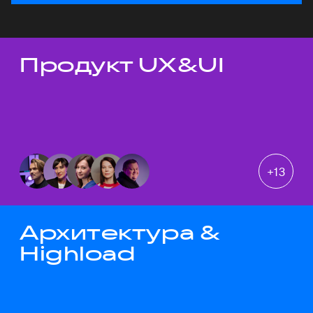
Продукт UX&UI
Темы докладов
+
13
Архитектура &
Highload