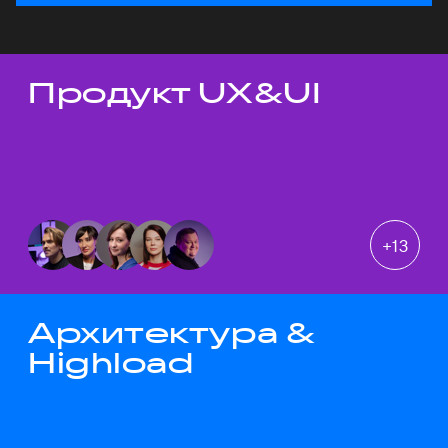
Продукт UX&UI
Темы докладов
+
13
Архитектура &
Highload