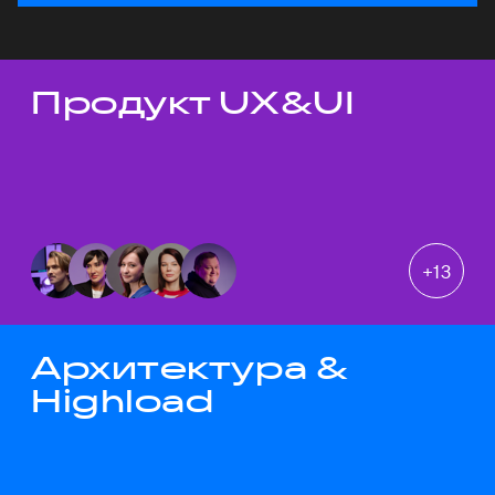
Продукт UX&UI
Темы докладов
+
13
Архитектура &
Highload