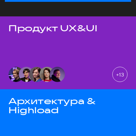
Продукт UX&UI
Темы докладов
+
13
Архитектура &
Highload