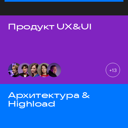
Продукт UX&UI
Темы докладов
+
13
Архитектура &
Highload