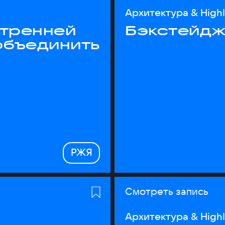
Архитектура & High
утренней
Бэкстейдж
объединить
РЖЯ
Смотреть запись
Архитектура & High