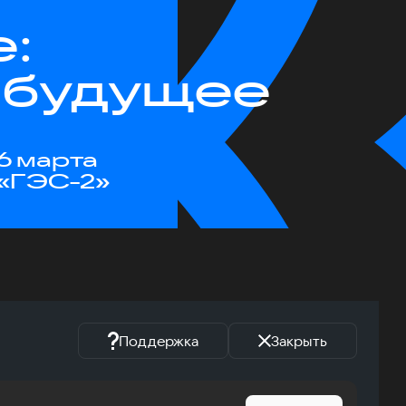
е:
 будущее
6 марта
«ГЭС-2»
Поддержка
Закрыть