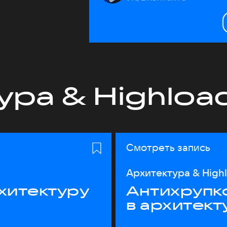
ура & Highloa
Смотреть запись
Архитектура & High
хитектуру
Антихрупк
в архитект