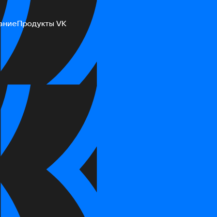
ание
Продукты VK