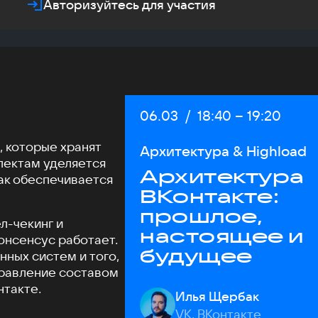
Авторизуйтесь для участия
Дата:
06.03
/
Начало:
18:40
–
Конец:
19:20
, которые хранят
Архитектура & Highload
пектам уделяется
Архитектура
ак обеспечивается
ВКонтакте:
прошлое,
л-чекинг и
настоящее и
консенсус работает.
будущее
ных систем и того,
правление составом
нтакте.
Илья Щербак
VK, ВКонтакте