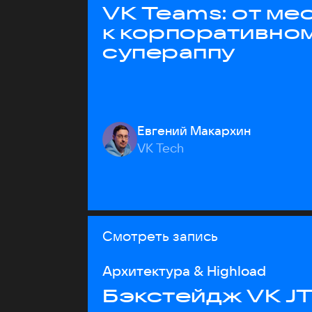
VK Teams: от м
к корпоративно
супераппу
Евгений Макархин
VK Tech
Смотреть запись
Архитектура & Highload
Бэкстейдж VK J