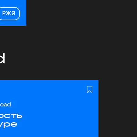
РЖЯ
d
load
ость
уре