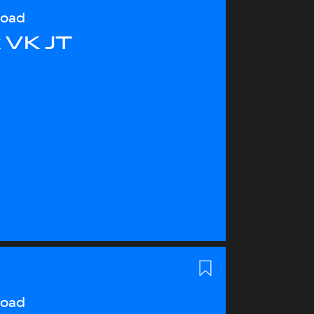
load
 VK JT
load