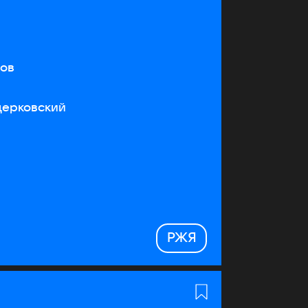
тов
церковский
РЖЯ