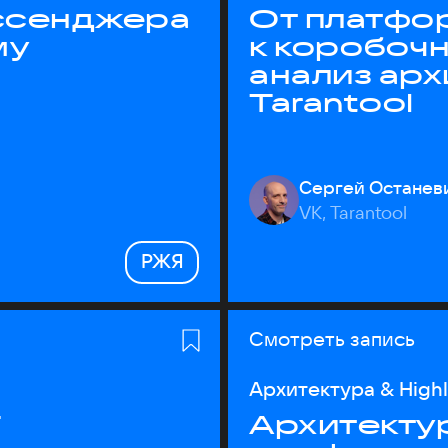
ессенджера
От платфо
му
к коробоч
анализ ар
Tarantool
Сергей Останев
VK, Tarantool
РЖЯ
Смотреть запись
Архитектура & High
T
Архитектур