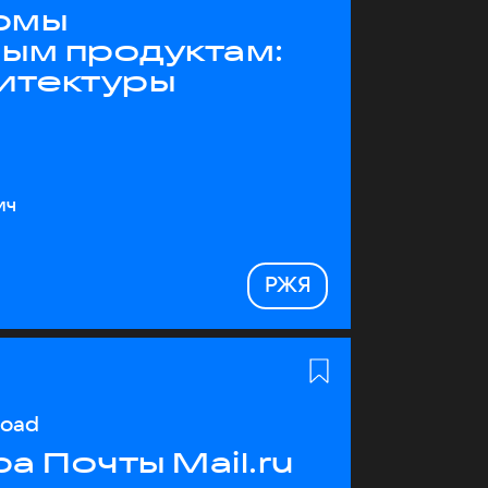
рмы
ным продуктам:
хитектуры
ич
РЖЯ
load
а Почты Mail.ru