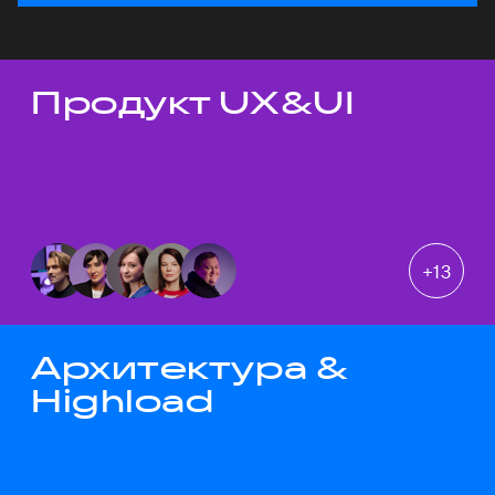
Продукт UX&UI
Темы докладов
+
13
Архитектура &
Highload