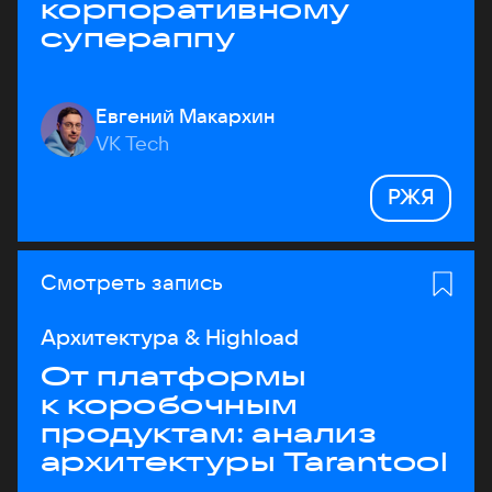
корпоративному
супераппу
Евгений Макархин
VK Tech
РЖЯ
Смотреть запись
Архитектура & Highload
От платформы
к коробочным
продуктам: анализ
архитектуры Tarantool