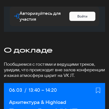
Авторизуйтесь для
Войти
участия
О докладе
Пообщаемся с гостями и ведущими треков,
увидим, что происходит вне залов конференции
и какая атмосфера царит на VK JT.
Дата:
06.03
/
Начало:
13:40
–
Конец:
14:20
Архитектура & Highload