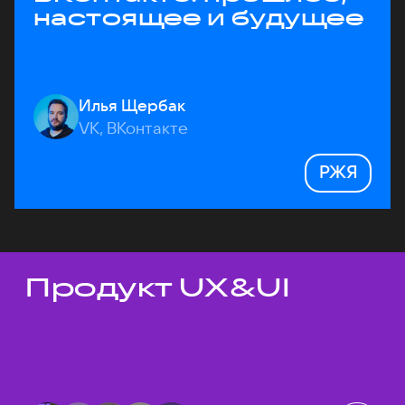
настоящее и будущее
Илья Щербак
VK, ВКонтакте
РЖЯ
Продукт UX&UI
Темы докладов