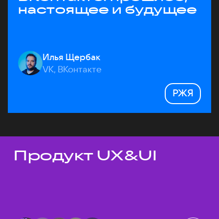
настоящее и будущее
Илья Щербак
VK, ВКонтакте
РЖЯ
Продукт UX&UI
Темы докладов