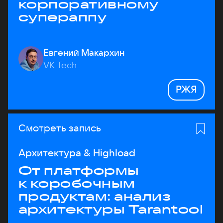
корпоративному
супераппу
Евгений Макархин
VK Tech
РЖЯ
Смотреть запись
Архитектура & Highload
От платформы
к коробочным
продуктам: анализ
архитектуры Tarantool