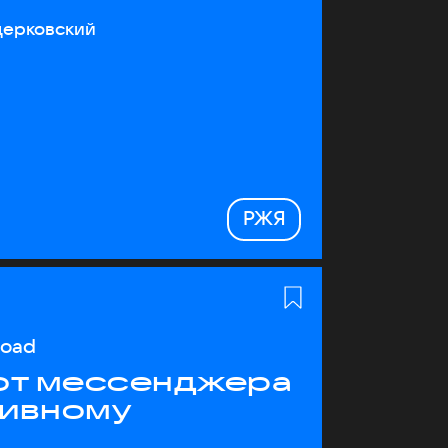
церковский
РЖЯ
load
 от мессенджера
тивному