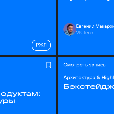
Евгений Макарх
VK Tech
РЖЯ
Смотреть запись
Архитектура & High
Бэкстейдж
одуктам:
уры