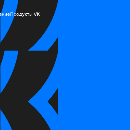
ание
Продукты VK