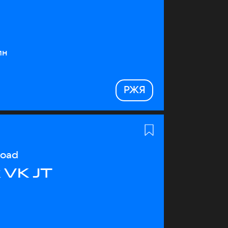
ин
РЖЯ
load
 VK JT