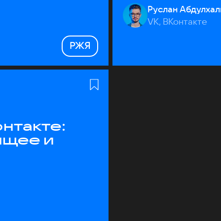
Руслан Абдулхал
VK, ВКонтакте
РЖЯ
нтакте:
ящее и