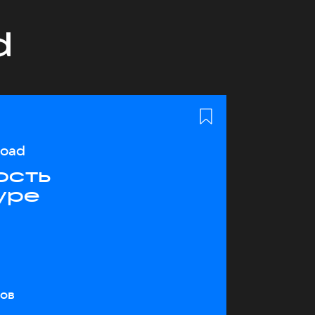
d
load
ость
уре
тов