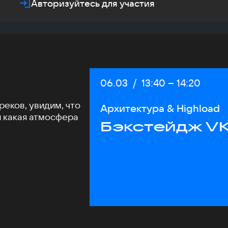
Авторизуйтесь для участия
Дата:
06.03
/
Начало:
13:40
–
Конец:
14:20
еков, увидим, что
Архитектура & Highload
и какая атмосфера
Бэкстейдж VK