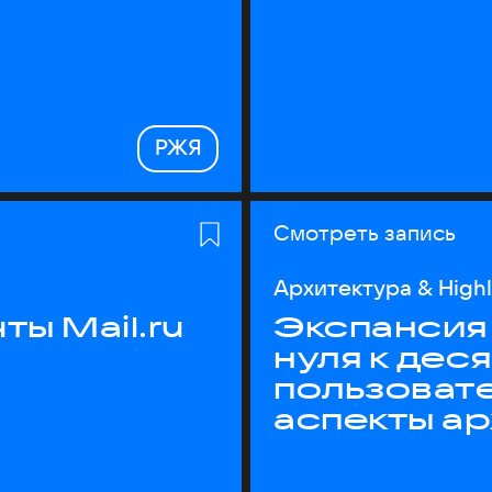
РЖЯ
Смотреть запись
Архитектура & High
ы Mail.ru
Экспансия 
нуля к дес
пользоват
аспекты а