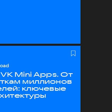
load
VK Mini Apps. От
яткам миллионов
елей: ключевые
рхитектуры