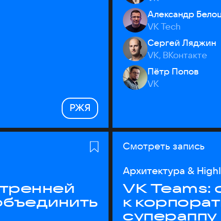
Александр Бело
VK Tech
Сергей Ляджин
VK, ВКонтакте
Пётр Попов
VK
РЖЯ
Смотреть запись
Архитектура & High
утренней
VK Teams:
объединить
к корпора
супераппу