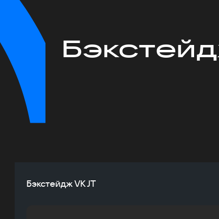
Бэкстейд
Бэкстейдж VK JT