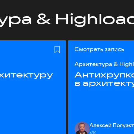
ура & Highloa
Смотреть запись
Архитектура & High
хитектуру
Антихрупк
в архитект
Алексей Полуэк
VK