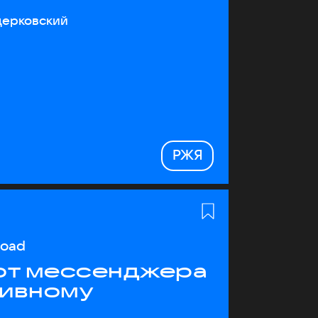
церковский
РЖЯ
load
 от мессенджера
тивному