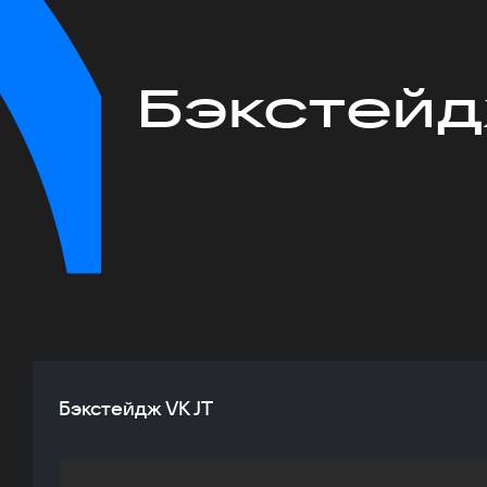
Бэкстейд
Бэкстейдж VK JT