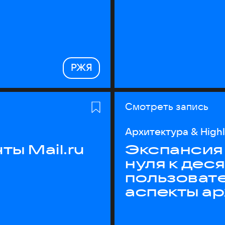
РЖЯ
Смотреть запись
Архитектура & High
ы Mail.ru
Экспансия 
нуля к дес
пользоват
аспекты а