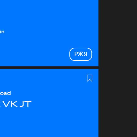
ин
РЖЯ
load
 VK JT