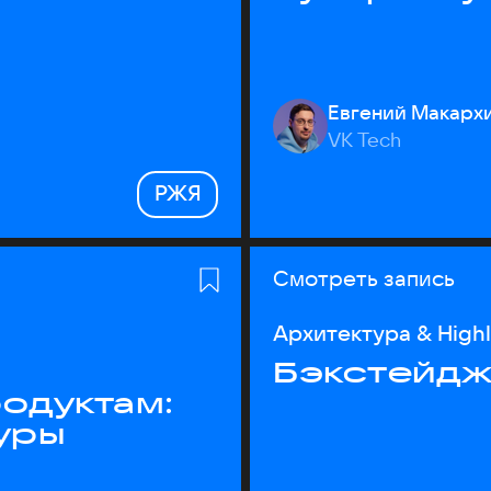
Евгений Макарх
VK Tech
РЖЯ
Смотреть запись
Архитектура & High
Бэкстейдж
одуктам:
уры