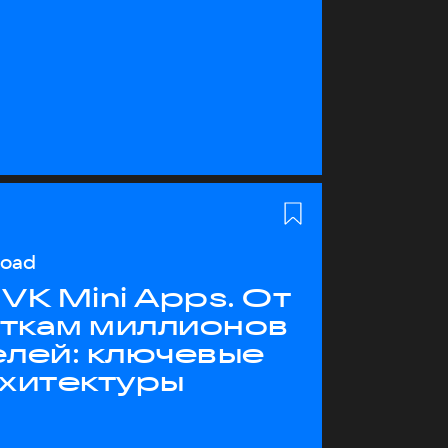
load
VK Mini Apps. От
яткам миллионов
елей: ключевые
рхитектуры