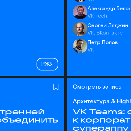
Александр Бело
VK Tech
Сергей Ляджин
VK, ВКонтакте
Пётр Попов
VK
РЖЯ
Смотреть запись
Архитектура & High
утренней
VK Teams:
объединить
к корпора
супераппу