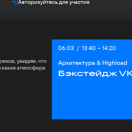
Авторизуйтесь для участия
Дата:
06.03
/
Начало:
13:40
–
Конец:
14:20
еков, увидим, что
Архитектура & Highload
и какая атмосфера
Бэкстейдж VK