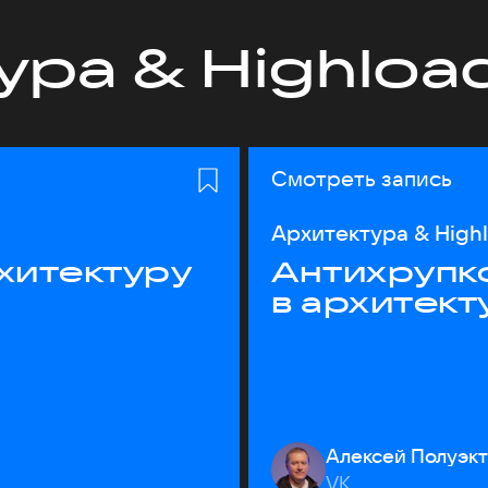
ура & Highloa
Смотреть запись
Архитектура & High
хитектуру
Антихрупк
в архитект
Алексей Полуэк
VK