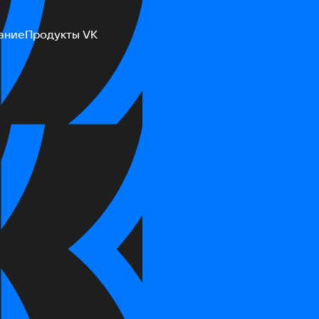
ание
Продукты VK