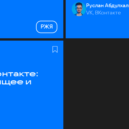
Руслан Абдулхал
VK, ВКонтакте
РЖЯ
нтакте:
ящее и