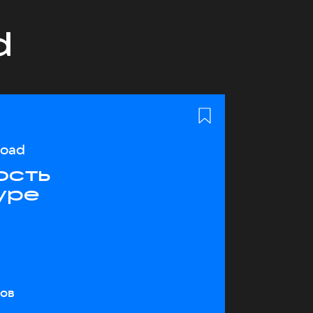
d
load
ость
уре
тов