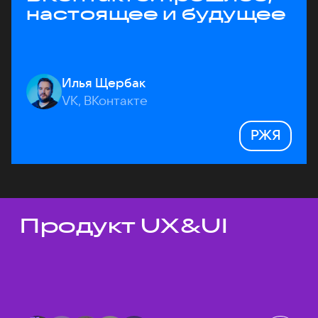
настоящее и будущее
Илья Щербак
VK, ВКонтакте
РЖЯ
Продукт UX&UI
Темы докладов