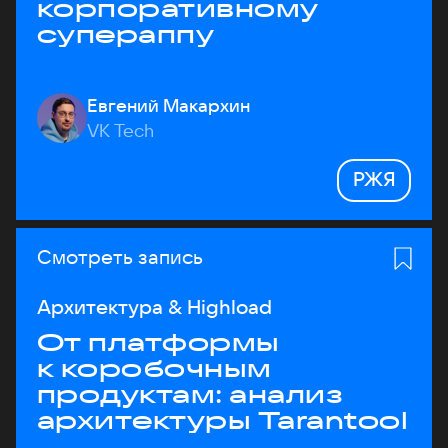
корпоративному
супераппу
Евгений Макархин
VK Tech
РЖЯ
Смотреть запись
Архитектура & Highload
От платформы
к коробочным
продуктам: анализ
архитектуры Tarantool