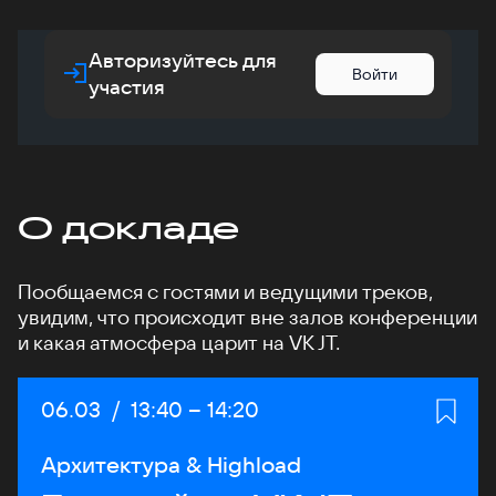
Авторизуйтесь для
Войти
участия
О докладе
Пообщаемся с гостями и ведущими треков,
увидим, что происходит вне залов конференции
и какая атмосфера царит на VK JT.
Дата:
06.03
/
Начало:
13:40
–
Конец:
14:20
Архитектура & Highload