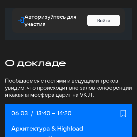
Авторизуйтесь для
Войти
участия
О докладе
Пообщаемся с гостями и ведущими треков,
увидим, что происходит вне залов конференции
и какая атмосфера царит на VK JT.
Дата:
06.03
/
Начало:
13:40
–
Конец:
14:20
Архитектура & Highload