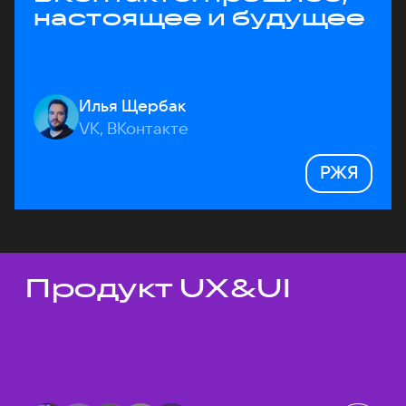
настоящее и будущее
Илья Щербак
VK, ВКонтакте
РЖЯ
Продукт UX&UI
Темы докладов