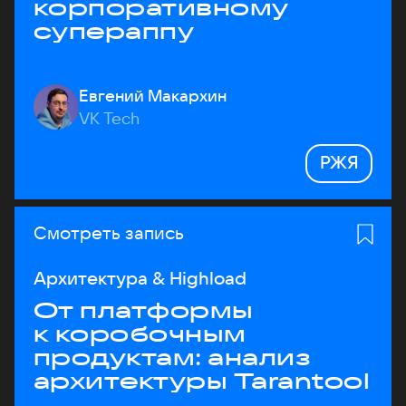
корпоративному
супераппу
Евгений Макархин
VK Tech
РЖЯ
Смотреть запись
Архитектура & Highload
От платформы
к коробочным
продуктам: анализ
архитектуры Tarantool