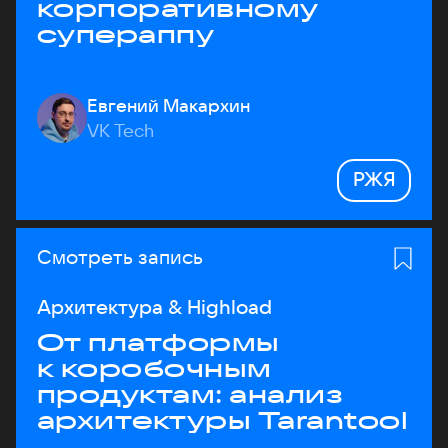
корпоративному
супераппу
Евгений Макархин
VK Tech
РЖЯ
Смотреть запись
Архитектура & Highload
От платформы
к коробочным
продуктам: анализ
архитектуры Tarantool