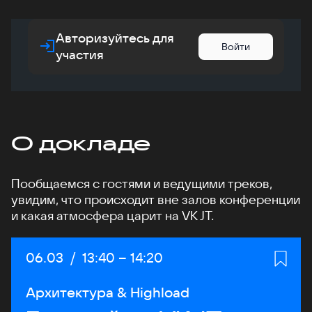
Авторизуйтесь для
Войти
участия
О докладе
Пообщаемся с гостями и ведущими треков,
увидим, что происходит вне залов конференции
и какая атмосфера царит на VK JT.
Дата:
06.03
/
Начало:
13:40
–
Конец:
14:20
Архитектура & Highload