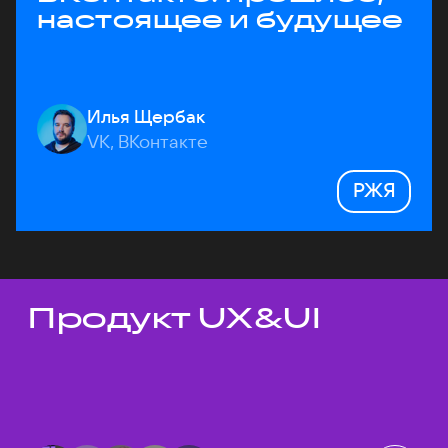
настоящее и будущее
Илья Щербак
VK, ВКонтакте
РЖЯ
Продукт UX&UI
Темы докладов