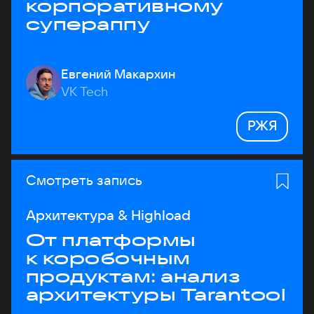
корпоративному
супераппу
Евгений Макархин
VK Tech
РЖЯ
Смотреть запись
Архитектура & Highload
От платформы
к коробочным
продуктам: анализ
архитектуры Tarantool