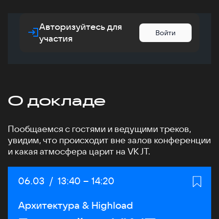
Авторизуйтесь для
Войти
участия
О докладе
Пообщаемся с гостями и ведущими треков,
увидим, что происходит вне залов конференции
и какая атмосфера царит на VK JT.
Дата:
06.03
/
Начало:
13:40
–
Конец:
14:20
Архитектура & Highload