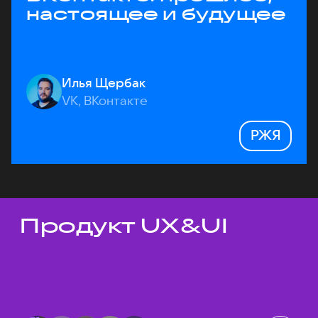
настоящее и будущее
Илья Щербак
VK, ВКонтакте
РЖЯ
Продукт UX&UI
Темы докладов