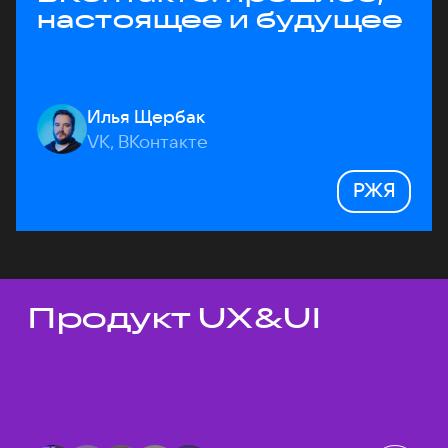
настоящее и будущее
Илья Щербак
VK, ВКонтакте
РЖЯ
Продукт UX&UI
Темы докладов