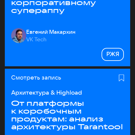
корпоративному
супераппу
Евгений Макархин
VK Tech
РЖЯ
Смотреть запись
Архитектура & Highload
От платформы
к коробочным
продуктам: анализ
архитектуры Tarantool