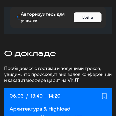
Авторизуйтесь для
Войти
участия
О докладе
Пообщаемся с гостями и ведущими треков,
увидим, что происходит вне залов конференции
и какая атмосфера царит на VK JT.
Дата:
06.03
/
Начало:
13:40
–
Конец:
14:20
Архитектура & Highload