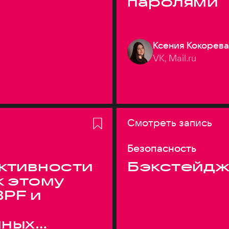
паролями
Ксения Кокорева
VK, Mail.ru
Смотреть запись
Безопасность
ктивности
Бэкстейдж
к этому
BPF и
нных