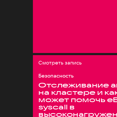
Смотреть запись
Безопасность
Отслеживание а
на кластере и ка
может помочь e
syscall в
высоконагруже