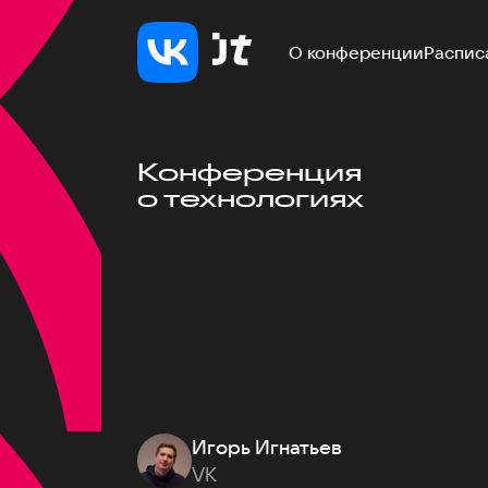
О конференции
Распис
Конференция
о технологиях
Игорь Игнатьев
VK