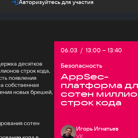
Авторизуйтесь для участия
Дата:
06.03
/
Начало:
13:00
–
Конец:
13:40
держка десятков
Безопасность
ллионов строк кода,
AppSec-
сть появления
платформа дл
ша собственная
ления новых брешей,
сотен милли
строк кода
ирования сотен
Игорь Игнатьев
VK
рование кода в