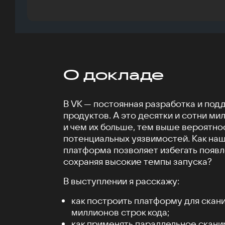
О докладе
В VK — постоянная разработка и под
продуктов. А это десятки и сотни ми
и чем их больше, тем выше вероятно
потенциальных уязвимостей. Как на
платформа позволяет избегать появ
сохраняя высокие темпы запуска?
В выступлении я расскажу:
как построить платформу для скан
миллионов строк кода;
как применять параллельное скани