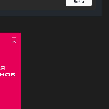
Войти
я
онов