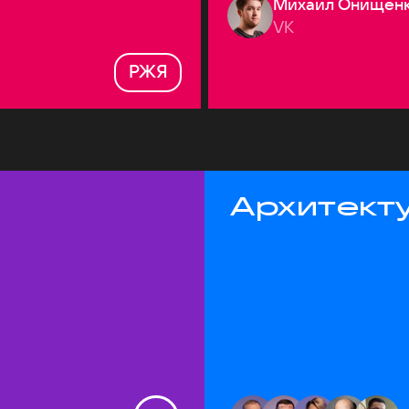
Михаил Онищен
VK
РЖЯ
Архитекту