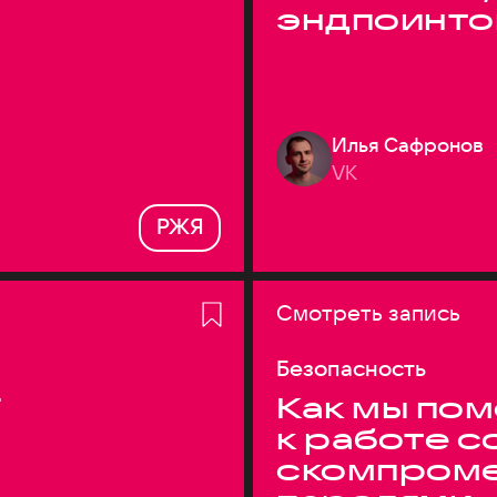
эндпоинто
Илья Сафронов
VK
РЖЯ
Смотреть запись
Безопасность
T
Как мы по
к работе с
скомпром