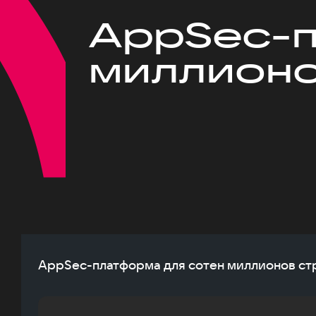
AppSec-п
миллионо
AppSec-платформа для сотен миллионов стр