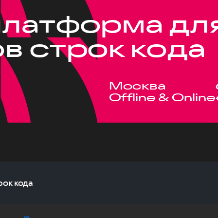
латформа дл
в строк кода
Москва
Offline & Online
ок кода