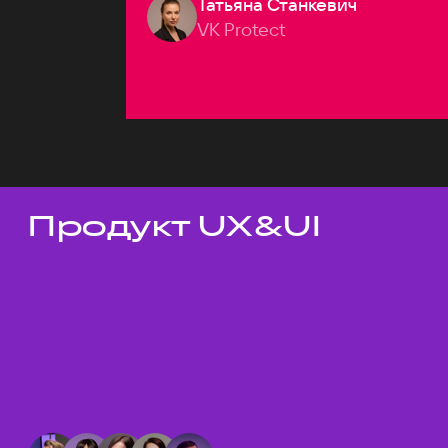
Татьяна Станкевич
VK Protect
Продукт UX&UI
Темы докладов