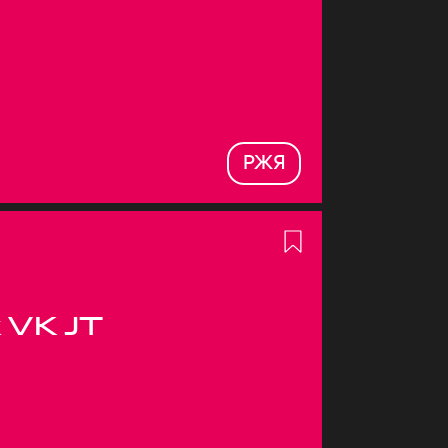
РЖЯ
 VK JT