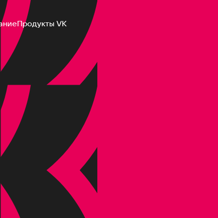
ание
Продукты VK