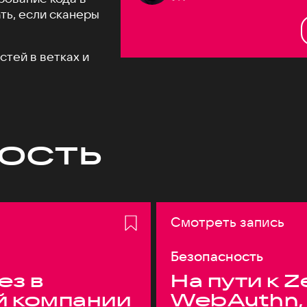
ть, если сканеры
тей в ветках и
ость
Смотреть запись
Безопасность
ез в
На пути к Z
й компании
WebAuthn,