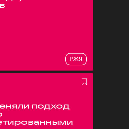
в
РЖЯ
меняли подход
о
етированными