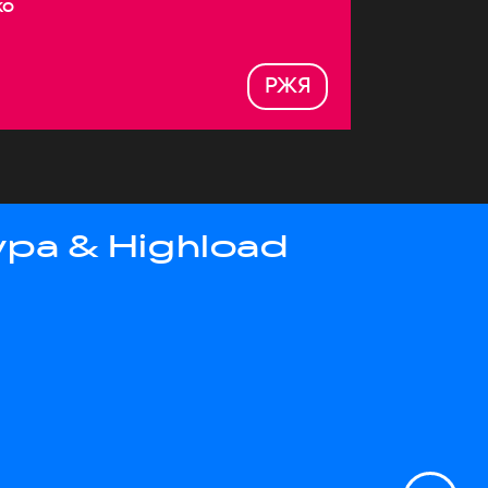
ко
РЖЯ
ра & Highload