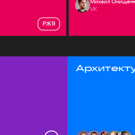
Михаил Онищен
VK
РЖЯ
Архитекту