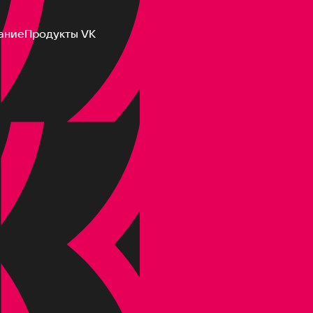
ание
Продукты VK