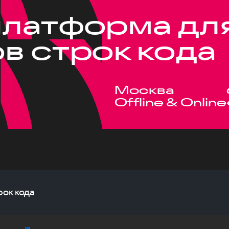
латформа дл
в строк кода
Москва
Offline & Online
ок кода