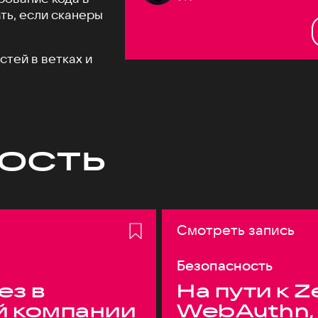
ть, если сканеры
тей в ветках и
ость
Смотреть запись
Безопасность
ез в
На пути к Z
й компании
WebAuthn,