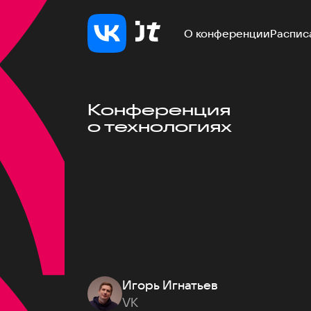
О конференции
Распис
Конференция
о технологиях
Игорь Игнатьев
VK