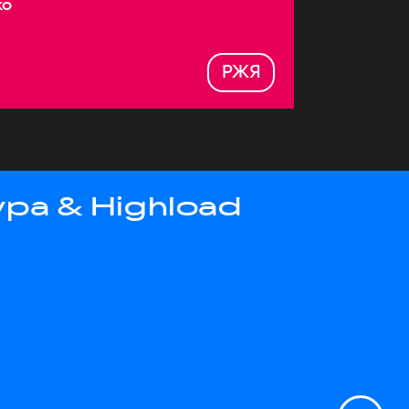
ко
РЖЯ
ра & Highload