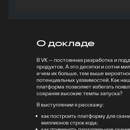
О докладе
В VK — постоянная разработка и под
продуктов. А это десятки и сотни ми
и чем их больше, тем выше вероятно
потенциальных уязвимостей. Как на
платформа позволяет избегать появ
сохраняя высокие темпы запуска?
В выступлении я расскажу:
как построить платформу для скан
миллионов строк кода;
как применять параллельное скани