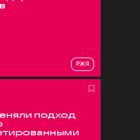
в
РЖЯ
меняли подход
о
етированными