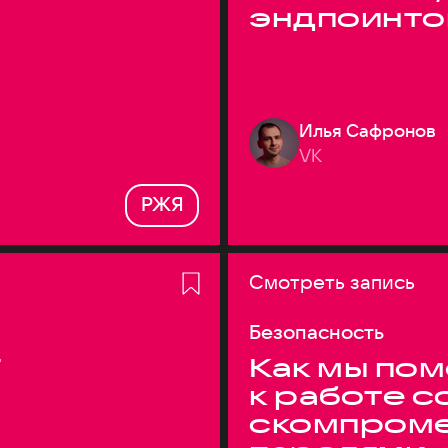
эндпоинто
Илья Сафронов
VK
РЖЯ
Смотреть запись
Безопасность
T
Как мы по
к работе с
скомпром