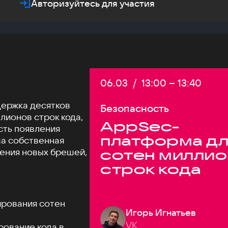
Авторизуйтесь для участия
Дата:
06.03
/
Начало:
13:00
–
Конец:
13:40
держка десятков
Безопасность
ллионов строк кода,
AppSec-
сть появления
платформа дл
ша собственная
ления новых брешей,
сотен милли
строк кода
ирования сотен
Игорь Игнатьев
VK
рование кода в