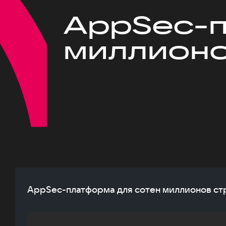
AppSec-п
миллионо
AppSec-платформа для сотен миллионов стр