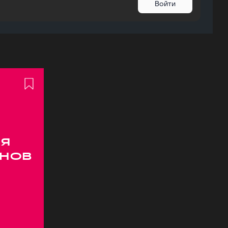
Войти
я
онов