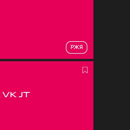
РЖЯ
 VK JT