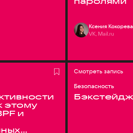
паролями
Ксения Кокорева
VK, Mail.ru
Смотреть запись
Безопасность
ктивности
Бэкстейдж
к этому
BPF и
нных