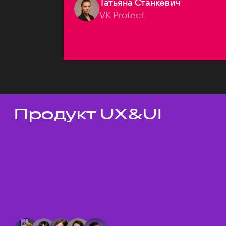
Татьяна Станкевич
VK Protect
Продукт UX&UI
Темы докладов