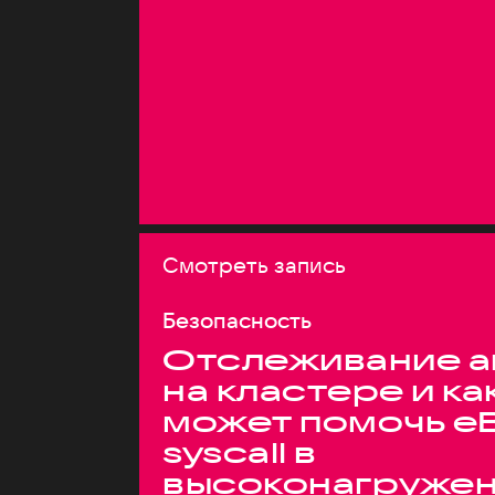
Смотреть запись
Безопасность
Отслеживание а
на кластере и ка
может помочь e
syscall в
высоконагруже