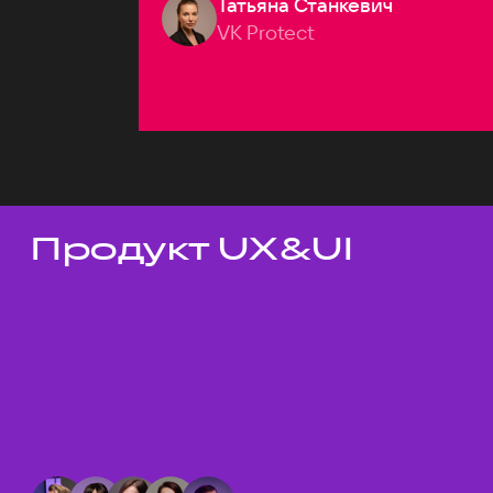
Татьяна Станкевич
VK Protect
Продукт UX&UI
Темы докладов