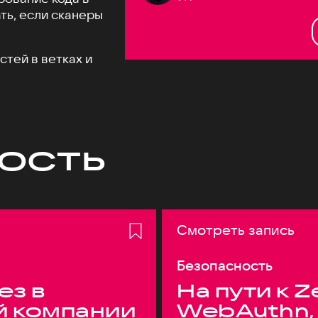
ть, если сканеры
тей в ветках и
ость
Смотреть запись
Безопасность
ез в
На пути к Z
й компании
WebAuthn,