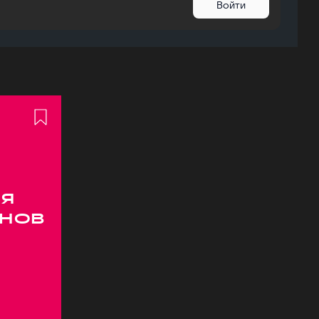
Войти
я
онов