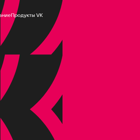
ание
Продукты VK