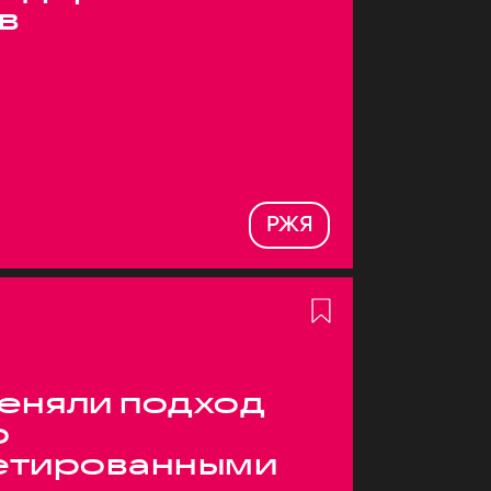
в
РЖЯ
меняли подход
о
етированными