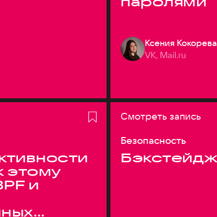
паролями
Ксения Кокорева
VK, Mail.ru
Смотреть запись
Безопасность
ктивности
Бэкстейдж
к этому
BPF и
нных