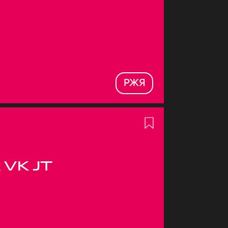
РЖЯ
 VK JT