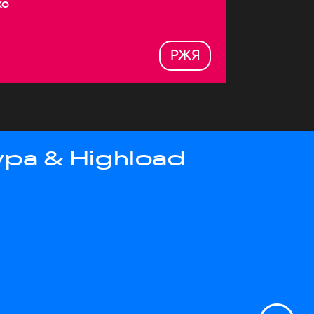
ко
РЖЯ
ра & Highload