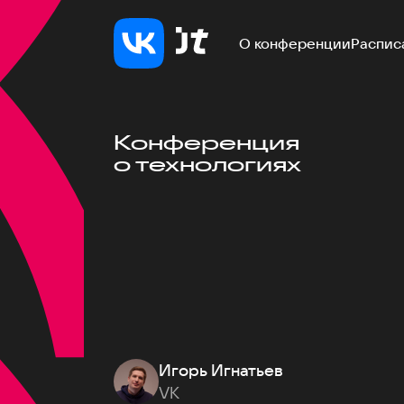
О конференции
Распис
Конференция
о технологиях
Игорь Игнатьев
VK