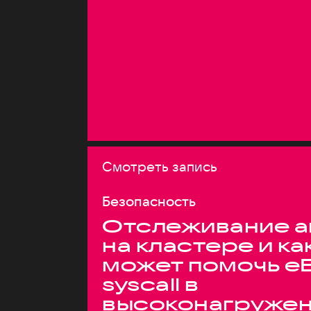
Смотреть запись
Безопасность
Отслеживание а
на кластере и ка
может помочь e
syscall в
высоконагруже