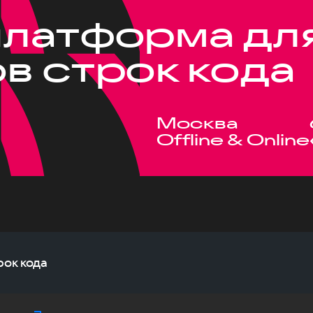
латформа дл
в строк кода
Москва
Offline & Online
ок кода