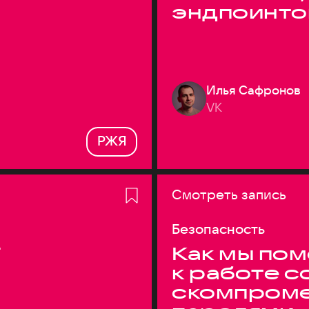
эндпоинто
Илья Сафронов
VK
РЖЯ
Смотреть запись
Безопасность
T
Как мы по
к работе с
скомпром