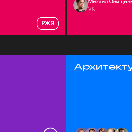
Михаил Онищен
VK
РЖЯ
Архитекту