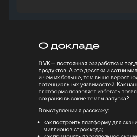
О докладе
В VK — постоянная разработка и под
продуктов. А это десятки и сотни ми
и чем их больше, тем выше вероятно
потенциальных уязвимостей. Как на
платформа позволяет избегать появ
сохраняя высокие темпы запуска?
В выступлении я расскажу:
как построить платформу для скан
миллионов строк кода;
как применять параллельное скани