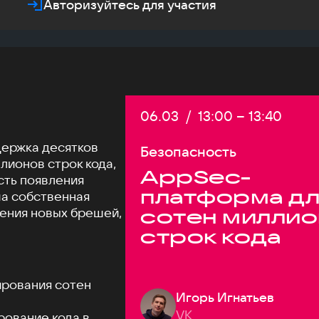
Авторизуйтесь для участия
Дата:
06.03
/
Начало:
13:00
–
Конец:
13:40
держка десятков
Безопасность
ллионов строк кода,
AppSec-
сть появления
платформа дл
ша собственная
ления новых брешей,
сотен милли
строк кода
ирования сотен
Игорь Игнатьев
VK
рование кода в