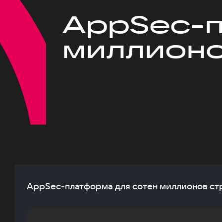
AppSec-п
миллионо
AppSec-платформа для сотен миллионов стр