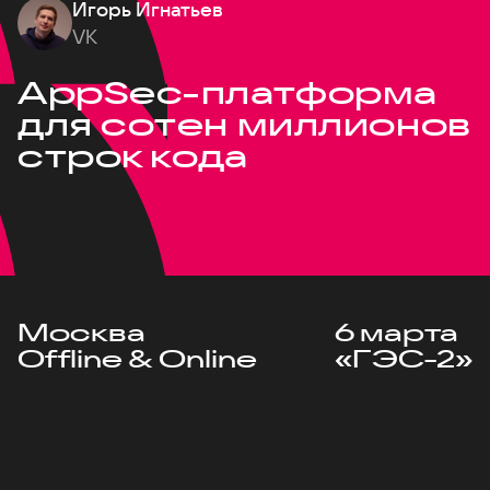
Игорь Игнатьев
VK
AppSec-платформа
для сотен миллионов
строк кода
Москва
6 марта
Offline & Online
«ГЭС-2»