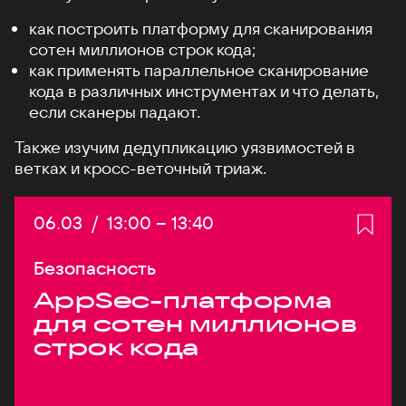
как построить платформу для сканирования
сотен миллионов строк кода;
как применять параллельное сканирование
кода в различных инструментах и что делать,
если сканеры падают.
Также изучим дедупликацию уязвимостей в
ветках и кросс-веточный триаж.
Дата:
06.03
/
Начало:
13:00
–
Конец:
13:40
Безопасность
AppSec-платформа
для сотен миллионов
строк кода