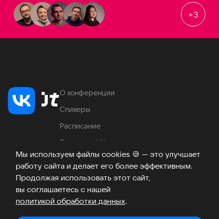
+
3
О конференции
Спикеры
Расписание
Продукты VK
Мы используем файлы cookies
🍪
— это улучшает
Место проведения
работу сайта и делает его более эффективным.
Часто задаваемые вопросы
Продолжая использовать этот сайт,
вы соглашаетесь с нашей
политикой обработки данных
.
Телеграм
ВКонтакте
Хабр
Возникли вопросы?
©
2026