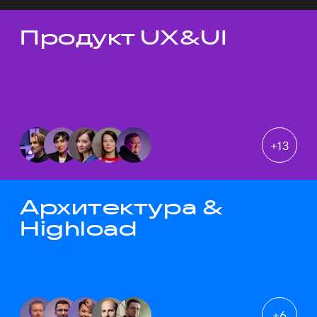
Продукт UX&UI
Темы докладов
+
13
Архитектура &
Highload
+
6