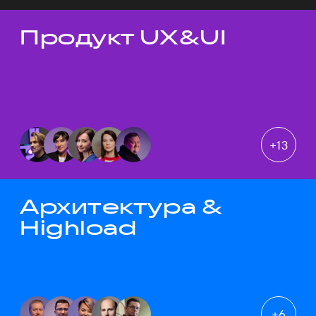
Продукт UX&UI
Темы докладов
+
13
Архитектура &
Highload
+
6