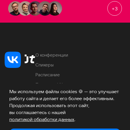
+
3
О конференции
Спикеры
Расписание
Продукты VK
Мы используем файлы cookies
🍪
— это улучшает
Место проведения
работу сайта и делает его более эффективным.
Часто задаваемые вопросы
Продолжая использовать этот сайт,
вы соглашаетесь с нашей
политикой обработки данных
.
Телеграм
ВКонтакте
Хабр
Возникли вопросы?
©
2026