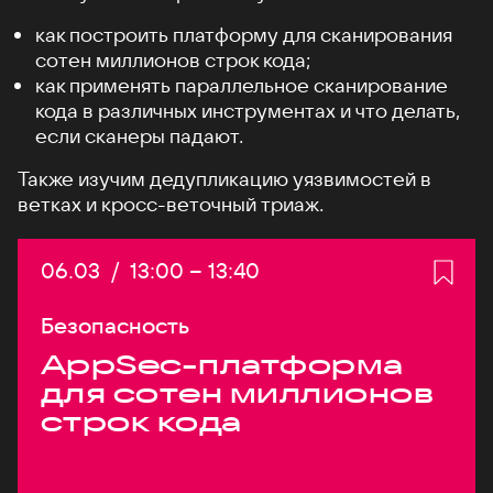
как построить платформу для сканирования
сотен миллионов строк кода;
как применять параллельное сканирование
кода в различных инструментах и что делать,
если сканеры падают.
Также изучим дедупликацию уязвимостей в
ветках и кросс-веточный триаж.
Дата:
06.03
/
Начало:
13:00
–
Конец:
13:40
Безопасность
AppSec-платформа
для сотен миллионов
строк кода