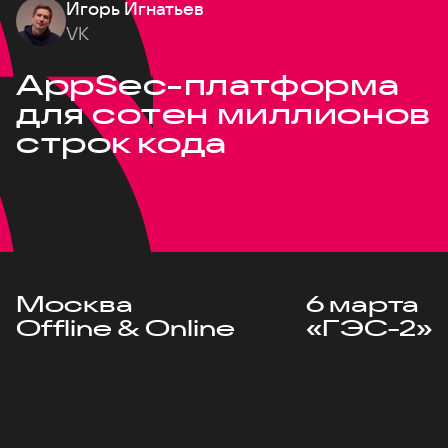
Игорь Игнатьев
VK
AppSec-платформа
для сотен миллионов
строк кода
Москва
6 марта
Offline & Online
«ГЭС-2»