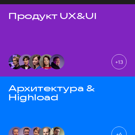
Продукт UX&UI
Темы докладов
+
13
Архитектура &
Highload
+
6