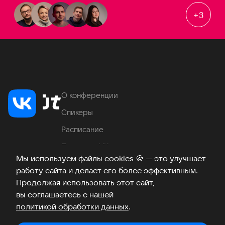
+
3
О конференции
Спикеры
Расписание
Продукты VK
Мы используем файлы cookies
🍪
— это улучшает
Место проведения
работу сайта и делает его более эффективным.
Часто задаваемые вопросы
Продолжая использовать этот сайт,
вы соглашаетесь с нашей
политикой обработки данных
.
Телеграм
ВКонтакте
Хабр
Возникли вопросы?
©
2026