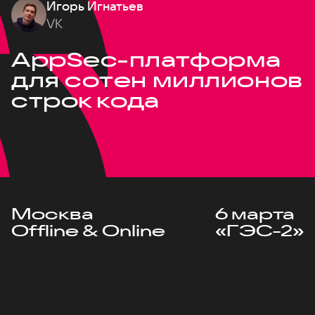
Игорь Игнатьев
VK
AppSec-платформа
для сотен миллионов
строк кода
Москва
6 марта
Offline & Online
«ГЭС-2»