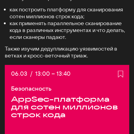
как построить платформу для сканирования
сотен миллионов строк кода;
как применять параллельное сканирование
кода в различных инструментах и что делать,
если сканеры падают.
Также изучим дедупликацию уязвимостей в
ветках и кросс-веточный триаж.
Дата:
06.03
/
Начало:
13:00
–
Конец:
13:40
Безопасность
AppSec-платформа
для сотен миллионов
строк кода