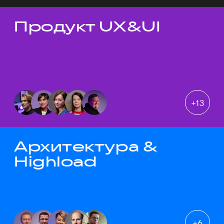
Продукт UX&UI
Темы докладов
+
13
Архитектура &
Highload
+
6