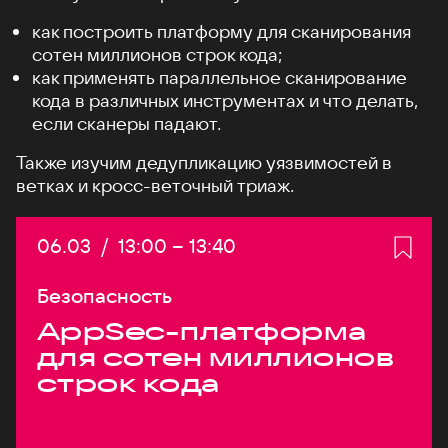
как построить платформу для сканирования
сотен миллионов строк кода;
как применять параллельное сканирование
кода в различных инструментах и что делать,
если сканеры падают.
Также изучим дедупликацию уязвимостей в
ветках и кросс-веточный триаж.
Дата:
06.03
/
Начало:
13:00
–
Конец:
13:40
Безопасность
AppSec-платформа
для сотен миллионов
строк кода