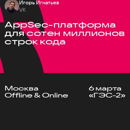
Игорь Игнатьев
VK
AppSec-платформа
для сотен миллионов
строк кода
Москва
6 марта
Offline & Online
«ГЭС-2»