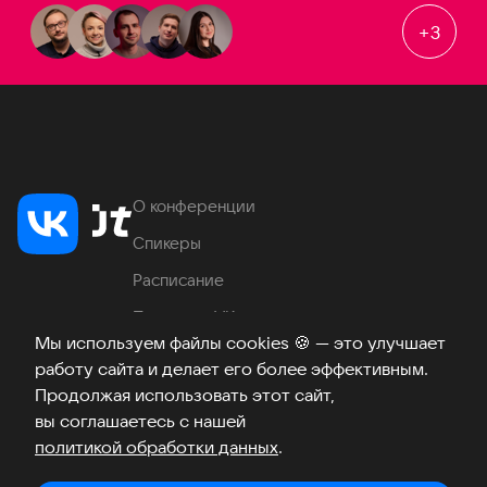
+
3
О конференции
Спикеры
Расписание
Продукты VK
Мы используем файлы cookies
🍪
— это улучшает
Место проведения
работу сайта и делает его более эффективным.
Часто задаваемые вопросы
Продолжая использовать этот сайт,
вы соглашаетесь с нашей
политикой обработки данных
.
Телеграм
ВКонтакте
Хабр
Возникли вопросы?
©
2026