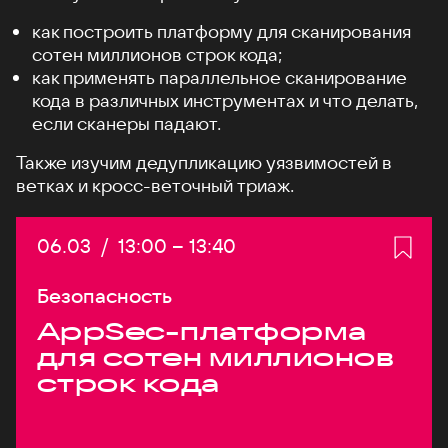
как построить платформу для сканирования
сотен миллионов строк кода;
как применять параллельное сканирование
кода в различных инструментах и что делать,
если сканеры падают.
Также изучим дедупликацию уязвимостей в
ветках и кросс-веточный триаж.
Дата:
06.03
/
Начало:
13:00
–
Конец:
13:40
Безопасность
AppSec-платформа
для сотен миллионов
строк кода