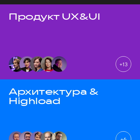
Продукт UX&UI
Темы докладов
+
13
Архитектура &
Highload
+
6