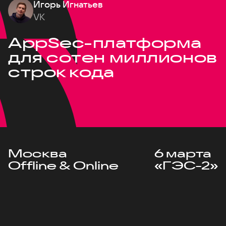
Игорь Игнатьев
VK
AppSec-платформа
для сотен миллионов
строк кода
Москва
6 марта
Offline & Online
«ГЭС-2»