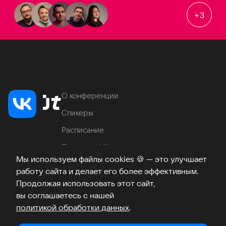
+
3
О конференции
Спикеры
Расписание
Продукты VK
Мы используем файлы cookies
🍪
— это улучшает
Место проведения
работу сайта и делает его более эффективным.
Часто задаваемые вопросы
Продолжая использовать этот сайт,
вы соглашаетесь с нашей
политикой обработки данных
.
Телеграм
ВКонтакте
Хабр
Возникли вопросы?
©
2026