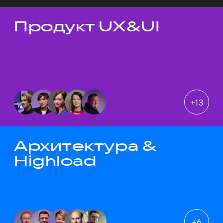
Продукт UX&UI
Темы докладов
+
13
Архитектура &
Highload
+
6