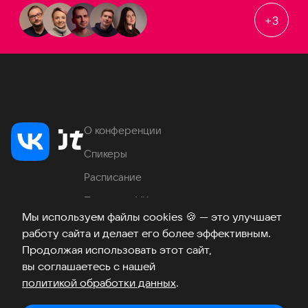
+
3
О конференции
Спикеры
Расписание
Продукты VK
Мы используем файлы cookies
🍪
— это улучшает
Место проведения
работу сайта и делает его более эффективным.
Часто задаваемые вопросы
Продолжая использовать этот сайт,
вы соглашаетесь с нашей
политикой обработки данных
.
Телеграм
ВКонтакте
Хабр
Возникли вопросы?
©
2026