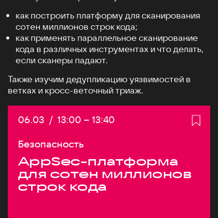
как построить платформу для сканирования
сотен миллионов строк кода;
как применять параллельное сканирование
кода в различных инструментах и что делать,
если сканеры падают.
Также изучим дедупликацию уязвимостей в
ветках и кросс-веточный триаж.
Дата:
06.03
/
Начало:
13:00
–
Конец:
13:40
Безопасность
AppSec-платформа
для сотен миллионов
строк кода