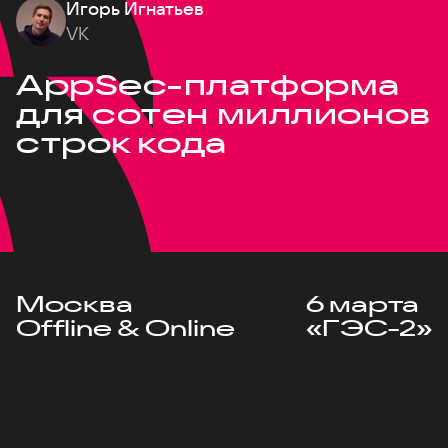
Игорь Игнатьев
VK
AppSec-платформа
для сотен миллионов
строк кода
Москва
6 марта
Offline & Online
«ГЭС-2»