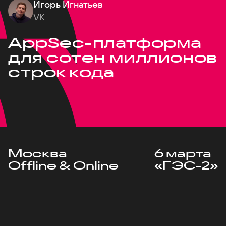
Игорь Игнатьев
VK
AppSec-платформа
для сотен миллионов
строк кода
Москва
6 марта
Offline & Online
«ГЭС-2»