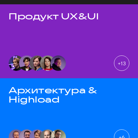
Продукт UX&UI
Темы докладов
+
13
Архитектура &
Highload
+
6