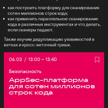
как построить платформу для сканирования
сотен миллионов строк кода;
как применять параллельное сканирование
кода в различных инструментах и что делать,
если сканеры падают.
Также изучим дедупликацию уязвимостей в
ветках и кросс-веточный триаж.
Дата:
06.03
/
Начало:
13:00
–
Конец:
13:40
Безопасность
AppSec-платформа
для сотен миллионов
строк кода