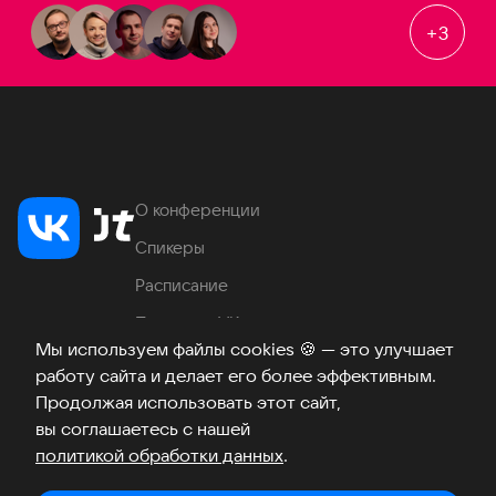
+
3
О конференции
Спикеры
Расписание
Продукты VK
Мы используем файлы cookies
🍪
— это улучшает
Место проведения
работу сайта и делает его более эффективным.
Часто задаваемые вопросы
Продолжая использовать этот сайт,
вы соглашаетесь с нашей
политикой обработки данных
.
Телеграм
ВКонтакте
Хабр
Возникли вопросы?
©
2026