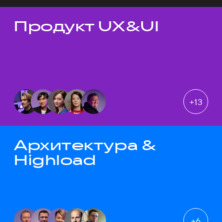
Продукт UX&UI
Темы докладов
+
13
Архитектура &
Highload
+
6