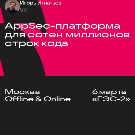
Игорь Игнатьев
VK
AppSec-платформа
для сотен миллионов
строк кода
Москва
6 марта
Offline & Online
«ГЭС-2»