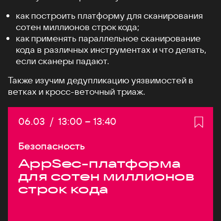
как построить платформу для сканирования
сотен миллионов строк кода;
как применять параллельное сканирование
кода в различных инструментах и что делать,
если сканеры падают.
Также изучим дедупликацию уязвимостей в
ветках и кросс-веточный триаж.
Дата:
06.03
/
Начало:
13:00
–
Конец:
13:40
Безопасность
AppSec-платформа
для сотен миллионов
строк кода