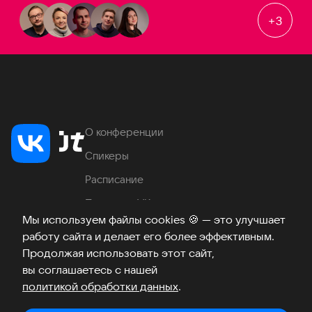
+
3
О конференции
Спикеры
Расписание
Продукты VK
Мы используем файлы cookies
🍪
— это улучшает
Место проведения
работу сайта и делает его более эффективным.
Часто задаваемые вопросы
Продолжая использовать этот сайт,
вы соглашаетесь с нашей
политикой обработки данных
.
Телеграм
ВКонтакте
Хабр
Возникли вопросы?
©
2026