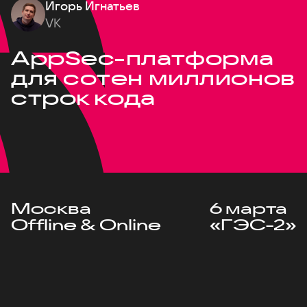
Игорь Игнатьев
VK
AppSec-платформа
для сотен миллионов
строк кода
Москва
6 марта
Offline & Online
«ГЭС-2»