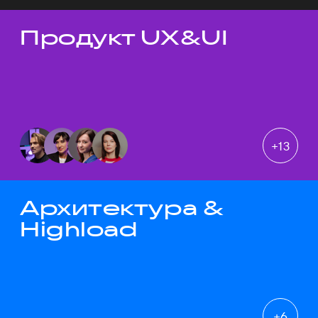
Продукт UX&UI
Темы докладов
+
13
Архитектура &
Highload
+
6