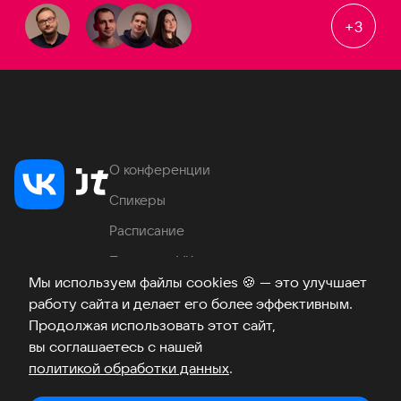
+
3
О конференции
Спикеры
Расписание
Продукты VK
Мы используем файлы cookies
🍪
— это улучшает
Место проведения
работу сайта и делает его более эффективным.
Часто задаваемые вопросы
Продолжая использовать этот сайт,
вы соглашаетесь с нашей
политикой обработки данных
.
Телеграм
ВКонтакте
Хабр
Возникли вопросы?
©
2026