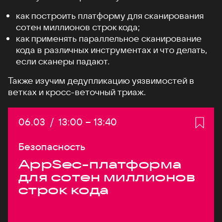
как построить платформу для сканирования
сотен миллионов строк кода;
как применять параллельное сканирование
кода в различных инструментах и что делать,
если сканеры падают.
Также изучим дедупликацию уязвимостей в
ветках и кросс-веточный триаж.
Дата:
06.03
/
Начало:
13:00
–
Конец:
13:40
Безопасность
AppSec-платформа
для сотен миллионов
строк кода