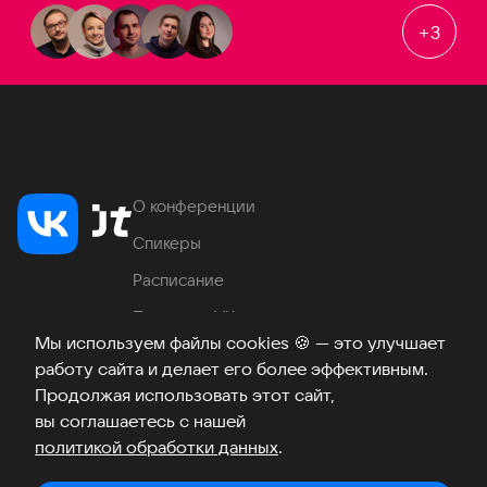
+
3
О конференции
Спикеры
Расписание
Продукты VK
Мы используем файлы cookies
🍪
— это улучшает
Место проведения
работу сайта и делает его более эффективным.
Часто задаваемые вопросы
Продолжая использовать этот сайт,
вы соглашаетесь с нашей
политикой обработки данных
.
Телеграм
ВКонтакте
Хабр
Возникли вопросы?
©
2026