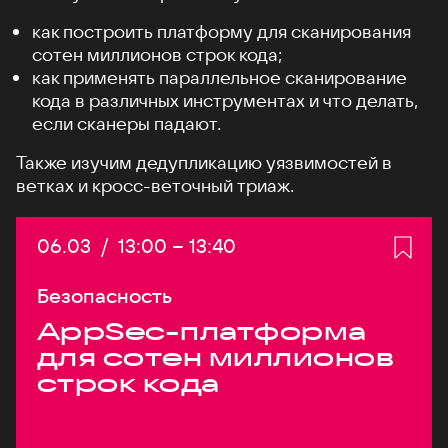
как построить платформу для сканирования
сотен миллионов строк кода;
как применять параллельное сканирование
кода в различных инструментах и что делать,
если сканеры падают.
Также изучим дедупликацию уязвимостей в
ветках и кросс-веточный триаж.
Дата:
06.03
/
Начало:
13:00
–
Конец:
13:40
Безопасность
AppSec-платформа
для сотен миллионов
строк кода