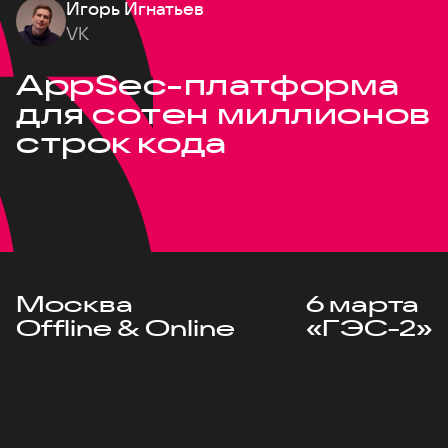
Игорь Игнатьев
VK
AppSec-платформа
для сотен миллионов
строк кода
Москва
6 марта
Offline & Online
«ГЭС-2»