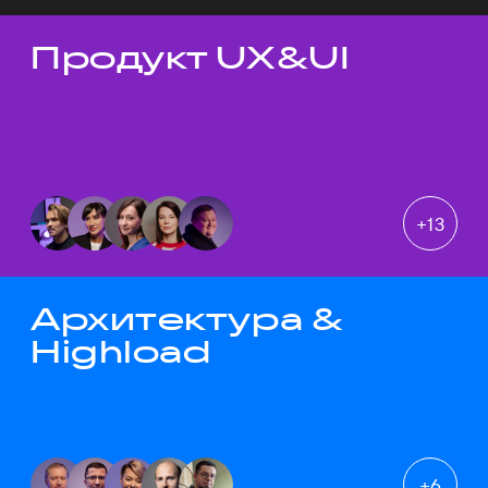
Продукт UX&UI
Темы докладов
+
13
Архитектура &
Highload
+
6