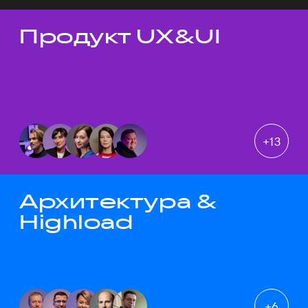
Продукт UX&UI
Темы докладов
+
13
Архитектура &
Highload
+
6