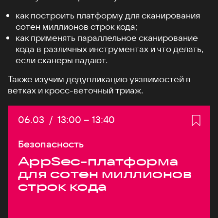
как построить платформу для сканирования
сотен миллионов строк кода;
как применять параллельное сканирование
кода в различных инструментах и что делать,
если сканеры падают.
Также изучим дедупликацию уязвимостей в
ветках и кросс-веточный триаж.
Дата:
06.03
/
Начало:
13:00
–
Конец:
13:40
Безопасность
AppSec-платформа
для сотен миллионов
строк кода