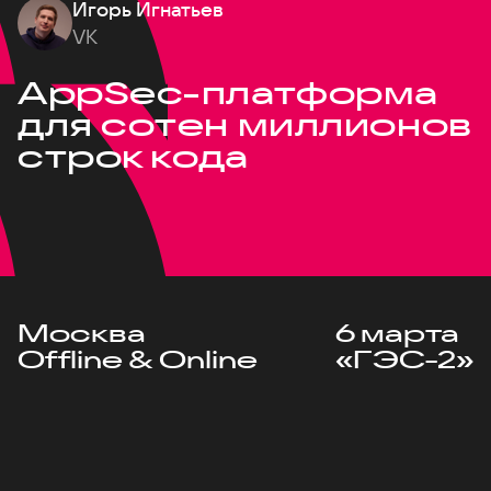
Игорь Игнатьев
VK
AppSec-платформа
для сотен миллионов
строк кода
Москва
6 марта
Offline & Online
«ГЭС-2»