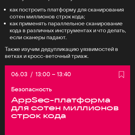
как построить платформу для сканирования
сотен миллионов строк кода;
как применять параллельное сканирование
кода в различных инструментах и что делать,
если сканеры падают.
Также изучим дедупликацию уязвимостей в
ветках и кросс-веточный триаж.
Дата:
06.03
/
Начало:
13:00
–
Конец:
13:40
Безопасность
AppSec-платформа
для сотен миллионов
строк кода