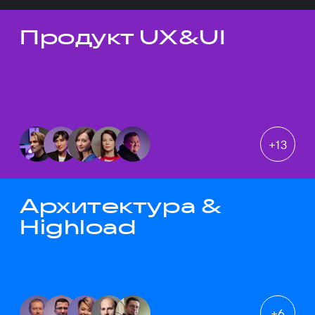
Продукт UX&UI
Темы докладов
+
13
Архитектура &
Highload
+
6