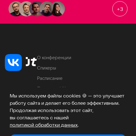
+
3
О конференции
Спикеры
Расписание
Продукты VK
Мы используем файлы cookies
🍪
— это улучшает
Место проведения
работу сайта и делает его более эффективным.
Часто задаваемые вопросы
Продолжая использовать этот сайт,
вы соглашаетесь с нашей
политикой обработки данных
.
Телеграм
ВКонтакте
Хабр
Возникли вопросы?
©
2026