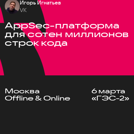
Игорь Игнатьев
VK
AppSec-платформа
для сотен миллионов
строк кода
Москва
6 марта
Offline & Online
«ГЭС-2»