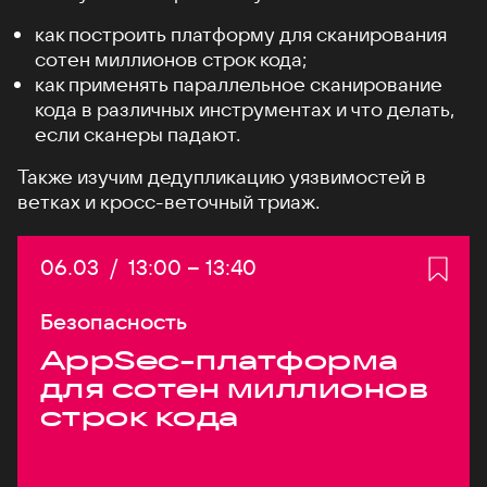
как построить платформу для сканирования
сотен миллионов строк кода;
как применять параллельное сканирование
кода в различных инструментах и что делать,
если сканеры падают.
Также изучим дедупликацию уязвимостей в
ветках и кросс-веточный триаж.
Дата:
06.03
/
Начало:
13:00
–
Конец:
13:40
Безопасность
AppSec-платформа
для сотен миллионов
строк кода