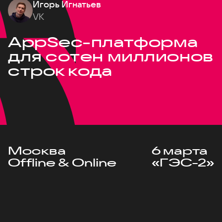
Игорь Игнатьев
VK
AppSec-платформа
для сотен миллионов
строк кода
Москва
6 марта
Offline & Online
«ГЭС-2»