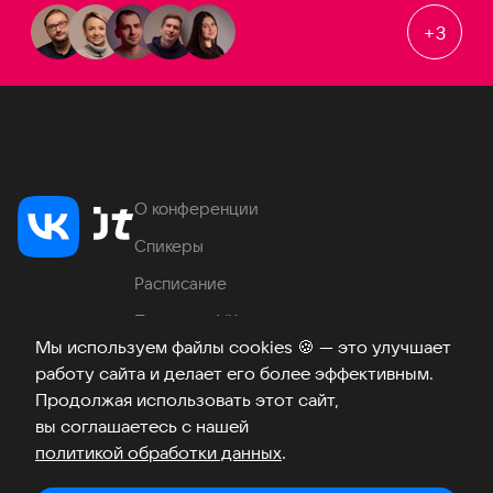
+
3
О конференции
Спикеры
Расписание
Продукты VK
Мы используем файлы cookies
🍪
— это улучшает
Место проведения
работу сайта и делает его более эффективным.
Часто задаваемые вопросы
Продолжая использовать этот сайт,
вы соглашаетесь с нашей
политикой обработки данных
.
Телеграм
ВКонтакте
Хабр
Возникли вопросы?
©
2026