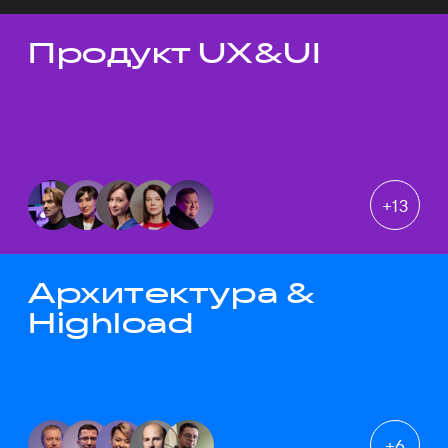
Продукт UX&UI
Темы докладов
+
13
Архитектура &
Highload
+
6