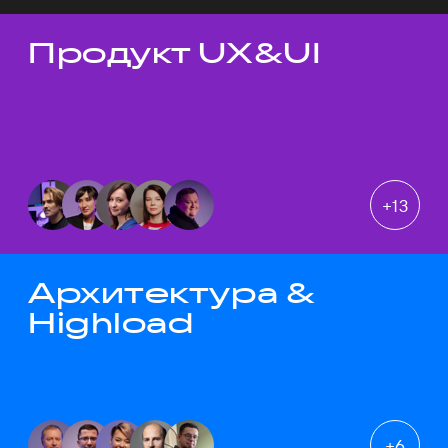
Продукт UX&UI
Темы докладов
+
13
Архитектура &
Highload
+
6