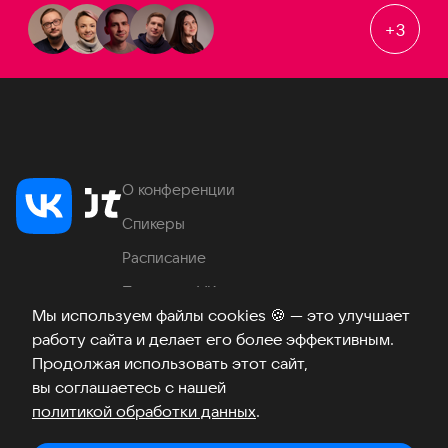
+
3
О конференции
Спикеры
Расписание
Продукты VK
Мы используем файлы cookies
🍪
— это улучшает
Место проведения
работу сайта и делает его более эффективным.
Часто задаваемые вопросы
Продолжая использовать этот сайт,
вы соглашаетесь с нашей
политикой обработки данных
.
Телеграм
ВКонтакте
Хабр
Возникли вопросы?
©
2026