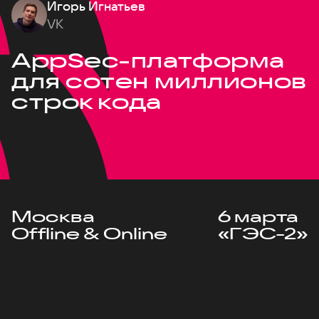
Игорь Игнатьев
VK
AppSec-платформа
для сотен миллионов
строк кода
Москва
6 марта
Offline & Online
«ГЭС-2»