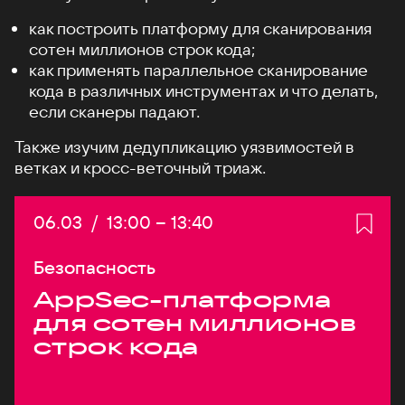
как построить платформу для сканирования
сотен миллионов строк кода;
как применять параллельное сканирование
кода в различных инструментах и что делать,
если сканеры падают.
Также изучим дедупликацию уязвимостей в
ветках и кросс-веточный триаж.
Дата:
06.03
/
Начало:
13:00
–
Конец:
13:40
Безопасность
AppSec-платформа
для сотен миллионов
строк кода