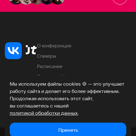
О конференции
Спикеры
Расписание
Продукты VK
Мы используем файлы cookies
🍪
— это улучшает
Место проведения
работу сайта и делает его более эффективным.
Часто задаваемые вопросы
Продолжая использовать этот сайт,
вы соглашаетесь с нашей
политикой обработки данных
.
Телеграм
ВКонтакте
Хабр
Возникли вопросы?
©
2026
Принять