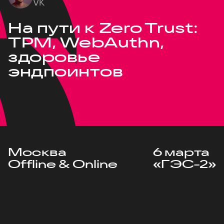
VK
На пути к Zero Trust:
TPM, WebAuthn,
здоровье
эндпоинтов
Москва
6 марта
Offline & Online
«ГЭС-2»