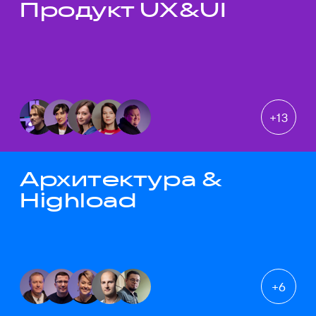
Продукт UX&UI
Темы докладов
+
13
Архитектура &
Highload
+
6