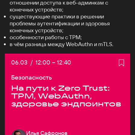
отношении доступа к веб-админкам с
конечных устройств;
существующие практики в решении
проблемы аутентификации и здоровья
конечных устройств;
особенности работы c TPM;
в чём разница между WebAuthn и mTLS.
Дата:
06.03
/
Начало:
12:00
–
Конец:
12:40
Безопасность
На пути к Zero Trust:
TPM, WebAuthn,
здоровье эндпоинтов
Илья Сафронов