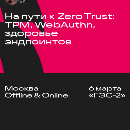
VK
На пути к Zero Trust:
TPM, WebAuthn,
здоровье
эндпоинтов
Москва
6 марта
Offline & Online
«ГЭС-2»