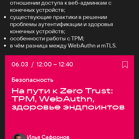
отношении доступа к веб-админкам с
конечных устройств;
существующие практики в решении
проблемы аутентификации и здоровья
конечных устройств;
особенности работы c TPM;
в чём разница между WebAuthn и mTLS.
Дата:
06.03
/
Начало:
12:00
–
Конец:
12:40
Безопасность
На пути к Zero Trust:
TPM, WebAuthn,
здоровье эндпоинтов
Илья Сафронов