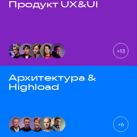
Продукт UX&UI
Темы докладов
+
13
Архитектура &
Highload
+
6