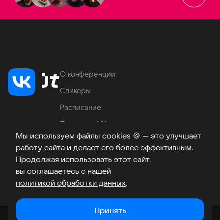
О конференции
Спикеры
Расписание
Продукты VK
Мы используем файлы cookies
🍪
— это улучшает
Место проведения
работу сайта и делает его более эффективным.
Часто задаваемые вопросы
Продолжая использовать этот сайт,
вы соглашаетесь с нашей
политикой обработки данных
.
Телеграм
ВКонтакте
Хабр
Возникли вопросы?
©
2026
Принять