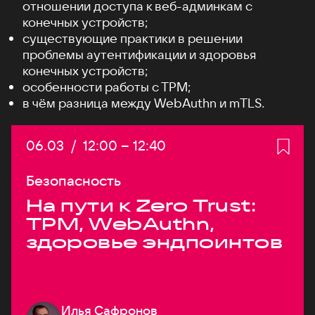
отношении доступа к веб-админкам с
конечных устройств;
существующие практики в решении
проблемы аутентификации и здоровья
конечных устройств;
особенности работы c TPM;
в чём разница между WebAuthn и mTLS.
Дата:
06.03
/
Начало:
12:00
–
Конец:
12:40
Безопасность
На пути к Zero Trust:
TPM, WebAuthn,
здоровье эндпоинтов
Илья Сафронов