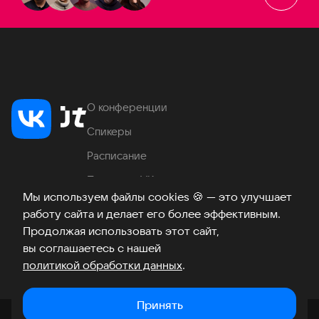
О конференции
Спикеры
Расписание
Продукты VK
Мы используем файлы cookies
🍪
— это улучшает
Место проведения
работу сайта и делает его более эффективным.
Часто задаваемые вопросы
Продолжая использовать этот сайт,
вы соглашаетесь с нашей
политикой обработки данных
.
Телеграм
ВКонтакте
Хабр
Возникли вопросы?
©
2026
Принять