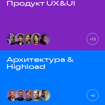
Продукт UX&UI
Темы докладов
+
13
Архитектура &
Highload
+
6