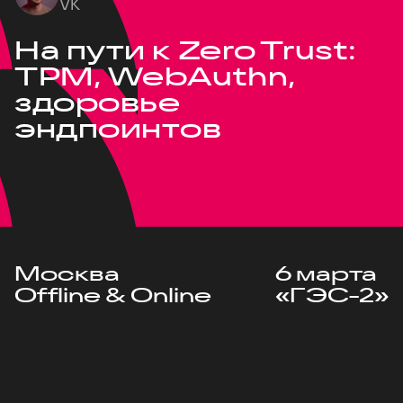
VK
На пути к Zero Trust:
TPM, WebAuthn,
здоровье
эндпоинтов
Москва
6 марта
Offline & Online
«ГЭС-2»