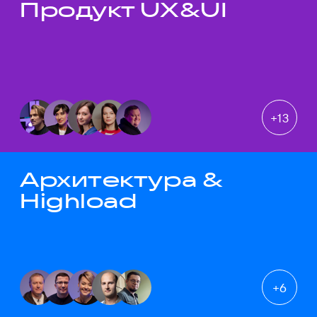
Продукт UX&UI
Темы докладов
+
13
Архитектура &
Highload
+
6