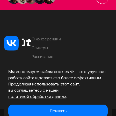
О конференции
Спикеры
Расписание
Продукты VK
Мы используем файлы cookies
🍪
— это улучшает
Место проведения
работу сайта и делает его более эффективным.
Часто задаваемые вопросы
Продолжая использовать этот сайт,
вы соглашаетесь с нашей
политикой обработки данных
.
Телеграм
ВКонтакте
Хабр
Возникли вопросы?
©
2026
Принять