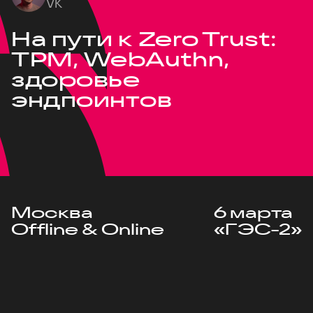
VK
На пути к Zero Trust:
TPM, WebAuthn,
здоровье
эндпоинтов
Москва
6 марта
Offline & Online
«ГЭС-2»