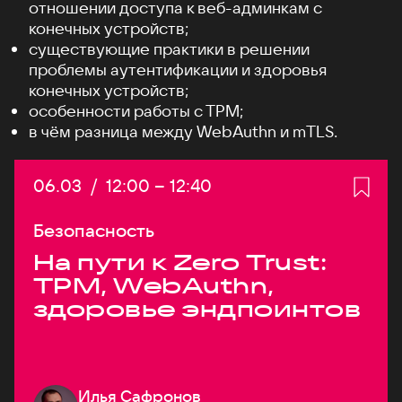
отношении доступа к веб-админкам с
конечных устройств;
существующие практики в решении
проблемы аутентификации и здоровья
конечных устройств;
особенности работы c TPM;
в чём разница между WebAuthn и mTLS.
Дата:
06.03
/
Начало:
12:00
–
Конец:
12:40
Безопасность
На пути к Zero Trust:
TPM, WebAuthn,
здоровье эндпоинтов
Илья Сафронов