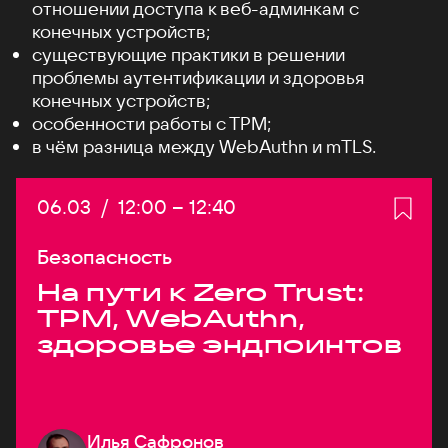
отношении доступа к веб-админкам с
конечных устройств;
существующие практики в решении
проблемы аутентификации и здоровья
конечных устройств;
особенности работы c TPM;
в чём разница между WebAuthn и mTLS.
Дата:
06.03
/
Начало:
12:00
–
Конец:
12:40
Безопасность
На пути к Zero Trust:
TPM, WebAuthn,
здоровье эндпоинтов
Илья Сафронов