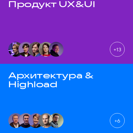
Продукт UX&UI
Темы докладов
+
13
Архитектура &
Highload
+
6