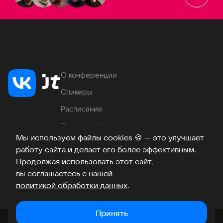
О конференции
Спикеры
Расписание
Продукты VK
Мы используем файлы cookies
🍪
— это улучшает
Место проведения
работу сайта и делает его более эффективным.
Часто задаваемые вопросы
Продолжая использовать этот сайт,
вы соглашаетесь с нашей
политикой обработки данных
.
Телеграм
ВКонтакте
Хабр
Возникли вопросы?
©
2026
Принять