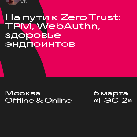
VK
На пути к Zero Trust:
TPM, WebAuthn,
здоровье
эндпоинтов
Москва
6 марта
Offline & Online
«ГЭС-2»