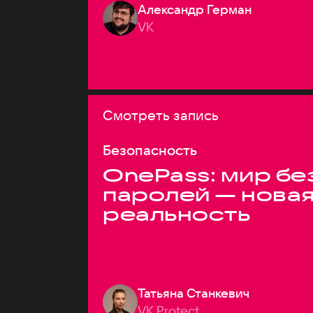
Александр Герман
VK
Смотреть запись
Безопасность
OnePass: мир бе
паролей — нова
реальность
Татьяна Станкевич
VK Protect