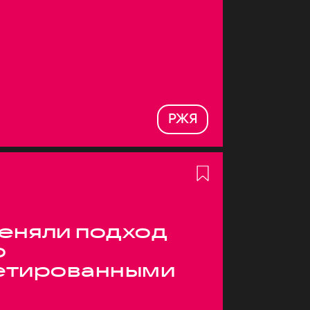
РЖЯ
меняли подход
о
етированными