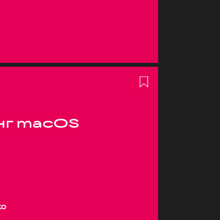
нг macOS
ко