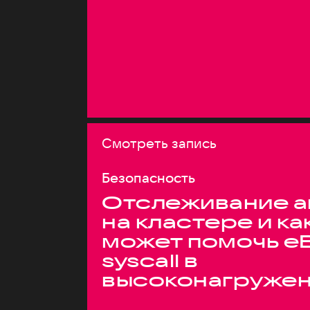
Смотреть запись
Безопасность
Отслеживание а
на кластере и ка
может помочь e
syscall в
высоконагруже
системах