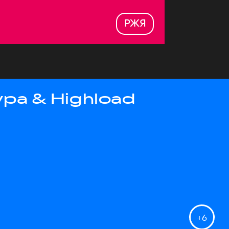
РЖЯ
ра & Highload
+
6