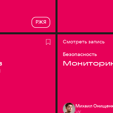
РЖЯ
Смотреть запись
Безопасность
з
Монитори
я
Михаил Онищен
VK