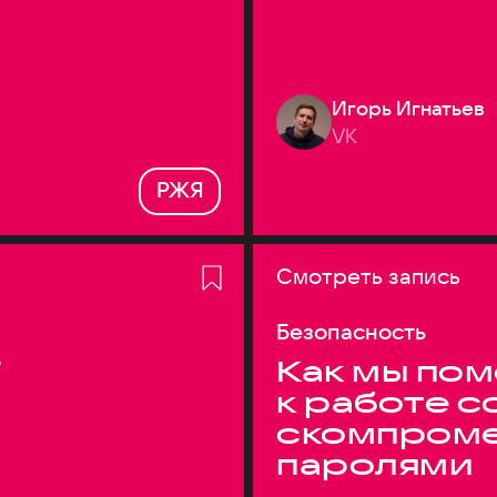
Игорь Игнатьев
VK
РЖЯ
Смотреть запись
Безопасность
T
Как мы по
к работе с
скомпром
паролями