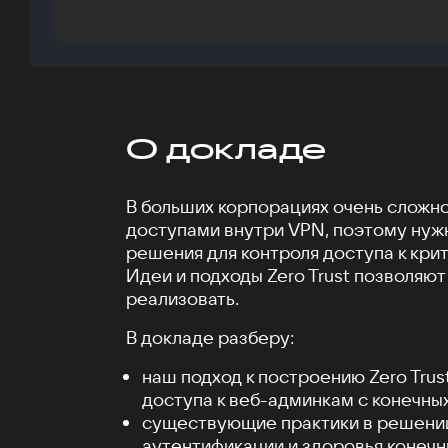
О докладе
В больших корпорациях очень сложн
доступами внутри VPN, поэтому ну
решения для контроля доступа к кри
Идеи и подходы Zero Trust позволяют
реализовать.
В докладе разберу:
наш подход к построению Zero Trus
доступа к веб-админкам с конечных
существующие практики в решени
аутентификации и здоровья конечн