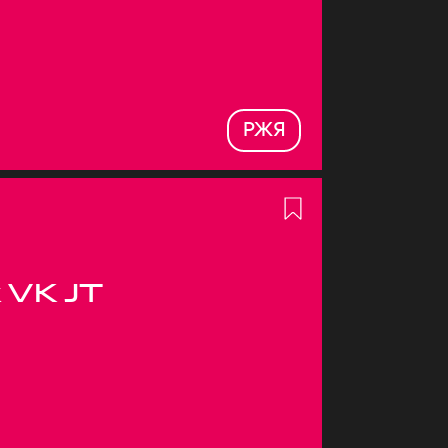
РЖЯ
 VK JT