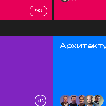
РЖЯ
Архитекту
+
13