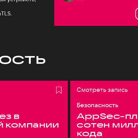
TLS.
ость
Смотреть запись
Безопасность
ез в
AppSec-пл
й компании
сотен мил
кода