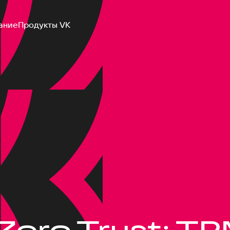
ание
Продукты VK
Zero Trust: TP