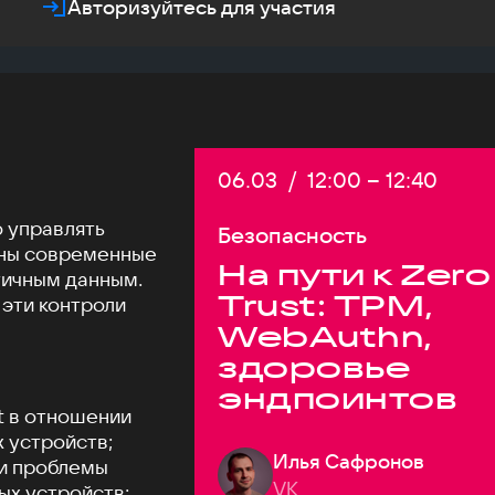
Авторизуйтесь для участия
Дата:
06.03
/
Начало:
12:00
–
Конец:
12:40
о управлять
Безопасность
жны современные
На пути к Zero
тичным данным.
Trust: TPM,
 эти контроли
WebAuthn,
здоровье
эндпоинтов
t в отношении
 устройств;
Илья Сафронов
и проблемы
VK
ых устройств;