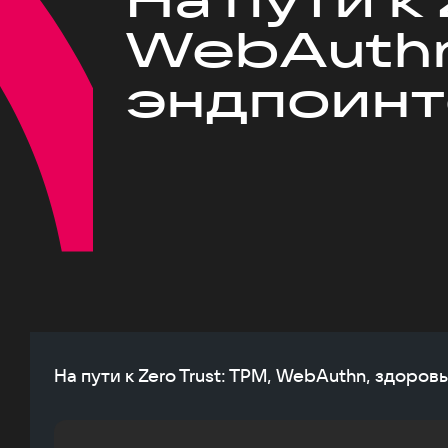
WebAuthn
эндпоинт
На пути к Zero Trust: TPM, WebAuthn, здоров