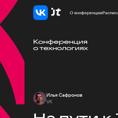
О конференции
Распис
Конференция
о технологиях
Илья Сафронов
VK
На пути к 