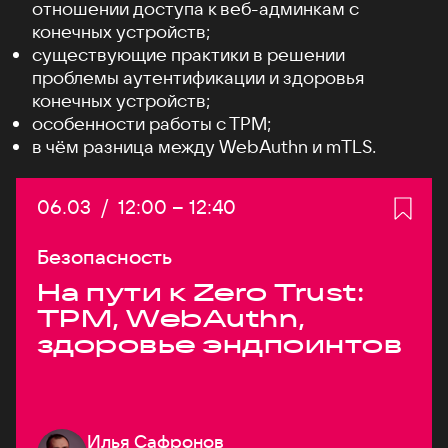
отношении доступа к веб-админкам с
конечных устройств;
существующие практики в решении
проблемы аутентификации и здоровья
конечных устройств;
особенности работы c TPM;
в чём разница между WebAuthn и mTLS.
Дата:
06.03
/
Начало:
12:00
–
Конец:
12:40
Безопасность
На пути к Zero Trust:
TPM, WebAuthn,
здоровье эндпоинтов
Илья Сафронов