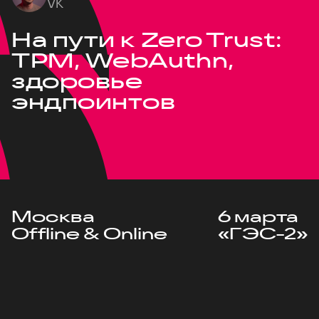
VK
На пути к Zero Trust:
TPM, WebAuthn,
здоровье
эндпоинтов
Москва
6 марта
Offline & Online
«ГЭС-2»