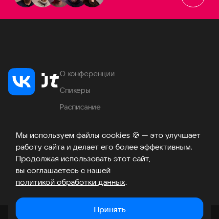
О конференции
Спикеры
Расписание
Продукты VK
Мы используем файлы cookies
🍪
— это улучшает
Место проведения
работу сайта и делает его более эффективным.
Часто задаваемые вопросы
Продолжая использовать этот сайт,
вы соглашаетесь с нашей
политикой обработки данных
.
Телеграм
ВКонтакте
Хабр
Возникли вопросы?
©
2026
Принять