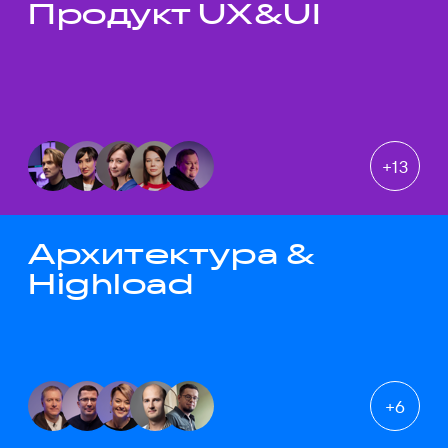
Продукт UX&UI
Темы докладов
+
13
Архитектура &
Highload
+
6